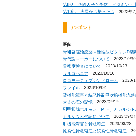
第9話 危険因子と予防（ビタミン・
第10話 火星から帰ったら
2022年
ワンポント
医師
骨粗鬆症治療薬－活性型ビタミンD製
2023/10/30
骨代謝マーカーについて
2023/10/23
骨密度検査について
2023/10/16
サルコペニア
2023/1
ロコモーティブシンドローム
2023/10/02
フレイル
腎機能障害と続発性副甲状腺機能亢進
2023/09/19
太古の海の記憶
副甲状腺ホルモン（PTH）とカルシト
2023/09/04
カルシウム代謝について
2023/08/28
肝機能障害と骨粗鬆症
202
原発性骨粗鬆症と続発性骨粗鬆症