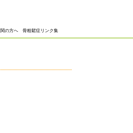
機関の方へ
骨粗鬆症リンク集