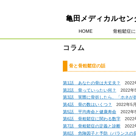
亀田メディカルセン
HOME
骨粗鬆症に
コラム
骨と骨粗鬆症の話
第1話 あなたの骨は大丈夫？
202
第2話 骨っていったい何？
2022年
第3話 実際に骨折したら、「ホネが
第4話 骨の数はいくつ？
2022年5
第5話 平均寿命と健康寿命
2022年
第6話 骨粗鬆症に関わる数字
202
第7話 骨粗鬆症の定義と診断
202
第8話 危険因子と予防（バランスの