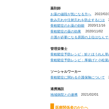
薬剤師
2022/02/
お薬の値段が気になる方へ
2
飲み忘れや注射忘れを防止するには
2020/11/16
骨粗鬆症のお薬の効能
2020/11/02
骨粗鬆症の薬の効果
介護が必要になる原因の上位はなんで
管理栄養士
骨粗鬆症予防レシピ：鮭とほうれん草
骨粗鬆症予防レシピ：厚揚げと小松菜
ソーシャルワーカー
2
骨粗鬆症に関わる介護保険について
連携施設
2021/02/01
地域病院との連携
医療関係者のかたへ