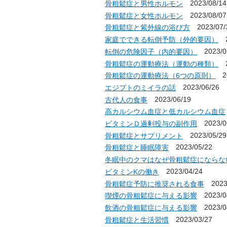
2023/08/14
骨粗鬆症と男性ホルモン
2023/08/07
骨粗鬆症と女性ホルモン
2023/07/
骨粗鬆症と紫外線の浴び方
2
家庭でできる転倒予防（外的要因）
2023/0
転倒の危険因子（内的要因）
2
骨粗鬆症の運動療法（運動の種類）
20
骨粗鬆症の運動療法（6つの原則）
2023/06/26
エジプトのミイラの話
2023/06/19
古代人の食事
高カルシウム血症と低カルシウム血症
2023/0
ビタミンＤ過剰投与の副作用
2023/05/29
骨粗鬆症とサプリメント
2023/05/22
骨粗鬆症と睡眠障害
冬眠中のクマはなぜ骨粗鬆症にならな
2023/04/24
ビタミンKの働き
2023/
骨粗鬆症予防に推奨される食事
2023/0
喫煙の骨粗鬆症に与える影響
2023/0
飲酒の骨粗鬆症に与える影響
2023/03/27
骨粗鬆症と生活習慣