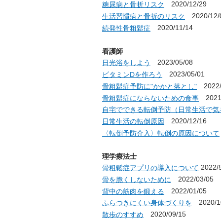
2020/12/29
糖尿病と骨折リスク
2020/12/
生活習慣病と骨折のリスク
2020/11/14
続発性骨粗鬆症
看護師
2023/05/08
日光浴をしよう
2023/05/01
ビタミンDを作ろう
2022/
骨粗鬆症予防に"かかと落とし"
2021/
骨粗鬆症にならないための食事
自宅でできる転倒予防（日常生活で気
2020/12/16
日常生活の転倒原因
〈転倒予防介入〉転倒の原因について
理学療法士
2022/5
骨粗鬆症アプリの導入について
2022/03/05
骨を脆くしないために
2022/01/05
背中の筋肉を鍛える
2020/1
ふらつきにくい身体づくりを
2020/09/15
散歩のすすめ