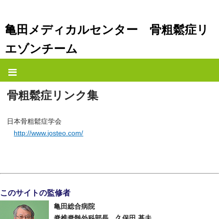
亀田メディカルセンター 骨粗鬆症リ
エゾンチーム
骨粗鬆症リンク集
日本骨粗鬆症学会
http://www.josteo.com/
このサイトの監修者
亀田総合病院
脊椎脊髄外科部長 久保田 基夫