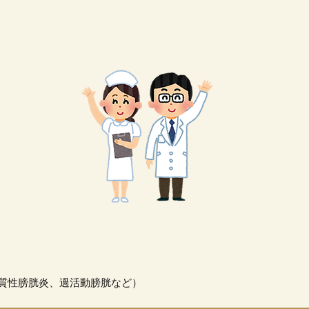
。
質性膀胱炎、過活動膀胱など）