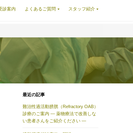
受診案内
よくあるご質問
スタッフ紹介
最近の記事
難治性過活動膀胱（Refractory OAB）
診療のご案内 ― 薬物療法で改善しな
い患者さんをご紹介ください ―