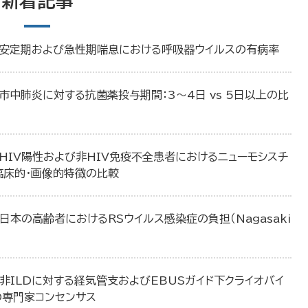
新着記事
：安定期および急性期喘息における呼吸器ウイルスの有病率
市中肺炎に対する抗菌薬投与期間：3〜4日 vs 5日以上の比
HIV陽性および非HIV免疫不全患者におけるニューモシスチ
臨床的・画像的特徴の比較
日本の高齢者におけるRSウイルス感染症の負担（Nagasaki
非ILDに対する経気管支およびEBUSガイド下クライオバイ
の専門家コンセンサス