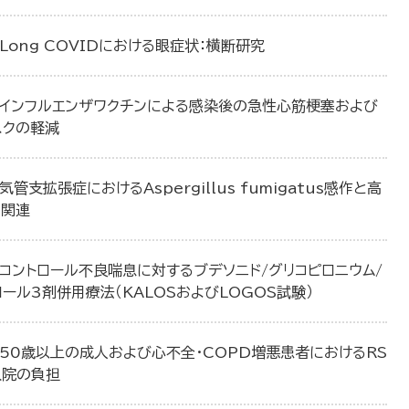
Long COVIDにおける眼症状：横断研究
：インフルエンザワクチンによる感染後の急性心筋梗塞および
スクの軽減
気管支拡張症におけるAspergillus fumigatus感作と高
の関連
コントロール不良喘息に対するブデソニド/グリコピロニウム/
ール3剤併用療法（KALOSおよびLOGOS試験）
：50歳以上の成人および心不全・COPD増悪患者におけるRS
入院の負担