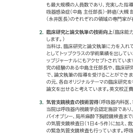
も最大規模の人員数であり、充実した指導
吸器感染症（中島 主任部長）・肺癌（大槻 
（永井医長）のそれぞれの領域の専門家が
臨床研究と論文執筆の技術向上
（臨床能
します。）
当科は、臨床研究と論文執筆に力を入れて
としてトップクラスの学術業績を出していま
ップジャーナルにもアクセプトされていま
究の経験のある中島主任部長や、臨床研究支援室
で、論文執筆の指導を受けることができま
の元、各自オリジナルテーマの臨床研究を
論文を出せると考えています。英文校正費
気管支鏡検査の技術習得
（呼吸器内科医
当院は呼吸器内視鏡学会認定施設であり、気
バイオプシー、局所麻酔下胸腔鏡検査まで
の気管支鏡検査日（1日4-5件）に加え
の緊急気管支鏡検査も行っています。呼吸