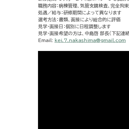
職務内容：病棟管理、気管支鏡検査、完全拘束
処遇／給与：研修期間によって異なります
選考方法：書類、面接により総合的に評価
見学・面接日：個別に日程調整します
見学・面接希望の方は、中島啓 部長（下記連
Email:
kei.7.nakashima@gmail.com