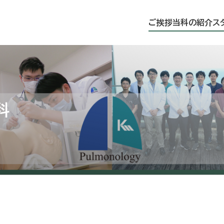
ご挨拶
当科の紹介
ス
科