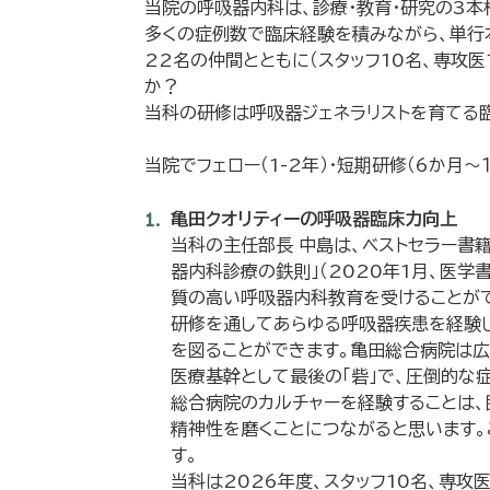
当院の呼吸器内科は、診療・教育・研究の3本
多くの症例数で臨床経験を積みながら、単行
22名の仲間とともに（スタッフ10名、専攻
か？
当科の研修は呼吸器ジェネラリストを育てる
当院でフェロー（1-2年）・短期研修（6か月
亀田クオリティーの呼吸器臨床力向上
当科の主任部長 中島は、ベストセラー書籍
器内科診療の鉄則」（2020年1月、医
質の高い呼吸器内科教育を受けることが
研修を通してあらゆる呼吸器疾患を経験し
を図ることができます。亀田総合病院は広
医療基幹として最後の「砦」で、圧倒的な
総合病院のカルチャーを経験することは、
精神性を磨くことにつながると思います
す。
当科は2026年度、スタッフ10名、専攻