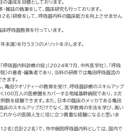
柱の達成を目標としております。
本・雑誌の執筆をして、臨床研究も行っております。
医12名）研修をして、呼吸器内科の臨床能力を向上させません
臨床呼吸器教育を行っています。
～１年未満）を行う3つのメリットを示します。
「呼吸器内科診療の掟」（2024年7月、中外医学社）、「呼吸
学書院）の著者・編集者であり、当科の研修では亀田呼吸器流の
できます。
、亀田クオリティーの教育を受け、呼吸器診療のスキルアップ
く100万人の医療圏をカバーする地域基幹病院であり、3次
症例数を経験できます。また、日本の臨床のメッカである亀田
臨床のスキルアップだけでなく、医学教育の手法を学び、高い
。これからの医師人生に役に立つ貴重な経験になると思いま
医12名（合計22名）で、市中病院呼吸器内科としては、国内で