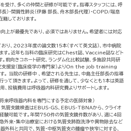
を受け、多くの仲間と研修が可能です。指導スタッフには、呼
部長）・間質性肺炎（伊藤 部長、舟木部長代理）・COPD/喘息
在籍しております。
力向上が最優先であり、必須ではありません。希望者には対応
おり、2023年度の論文数15本（すべて英文誌）、市中病院
す。近年も当科の臨床研究はChest誌、Vaccine誌などト
す。前向きコホート研究、ランダム化比較試験、多施設共同研
（臨床疫学の専門家）よりOn the job training
す。 当院の研修中 、希望される先生は、中島主任部長の指導
行って頂きます。よって、研修を通して、少なくとも1本は英語
用、投稿費用は呼吸器内科研究費よりサポートします。
、将来呼吸器内科を専門にする予定の医師対象）
管支鏡検査はEBUS-GS、EBUS-TBNAから、クライオ
経験可能です。年間750件の気管支鏡件数があり、週に4回
、救急外来・集中治療室における気管支肺胞洗浄や異物除去など
器外科と共同で、気管・中枢気管支の腫瘤や狭窄に対する、