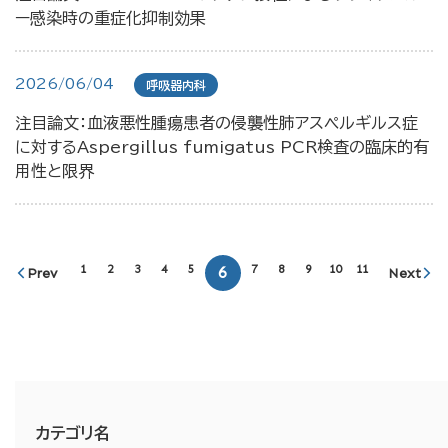
ー感染時の重症化抑制効果
2026/06/04
呼吸器内科
注目論文：血液悪性腫瘍患者の侵襲性肺アスペルギルス症
に対するAspergillus fumigatus PCR検査の臨床的有
用性と限界
1
2
3
4
5
7
8
9
10
11
6
Prev
Next
カテゴリ名