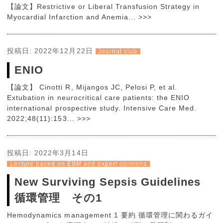
【論文】Restrictive or Liberal Transfusion Strategy in
Myocardial Infarction and Anemia... >>>
投稿日:
2022年12月22日
Journal club
ENIO
【論文】 Cinotti R, Mijangos JC, Pelosi P, et al.
Extubation in neurocritical care patients: the ENIO
international prospective study. Intensive Care Med.
2022;48(11):153... >>>
投稿日:
2022年3月14日
Lecture baced on EBM and expert opinions
New Surviving Sepsis Guidelines
循環管理 その1
Hemodynamics management 1 要約 循環管理に関わるガイ