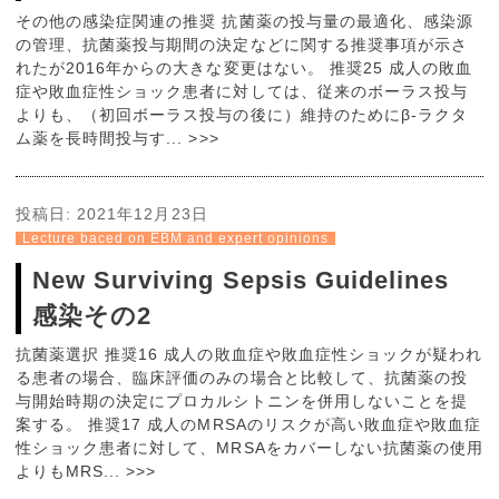
その他の感染症関連の推奨 抗菌薬の投与量の最適化、感染源
の管理、抗菌薬投与期間の決定などに関する推奨事項が示さ
れたが2016年からの大きな変更はない。 推奨25 成人の敗血
症や敗血症性ショック患者に対しては、従来のボーラス投与
よりも、（初回ボーラス投与の後に）維持のためにβ-ラクタ
ム薬を長時間投与す... >>>
投稿日:
2021年12月23日
Lecture baced on EBM and expert opinions
New Surviving Sepsis Guidelines
感染その2
抗菌薬選択 推奨16 成人の敗血症や敗血症性ショックが疑われ
る患者の場合、臨床評価のみの場合と比較して、抗菌薬の投
与開始時期の決定にプロカルシトニンを併用しないことを提
案する。 推奨17 成人のMRSAのリスクが高い敗血症や敗血症
性ショック患者に対して、MRSAをカバーしない抗菌薬の使用
よりもMRS... >>>