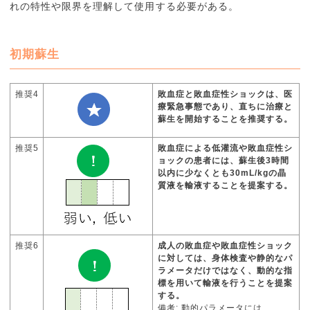
れの特性や限界を理解して使用する必要がある。
初期蘇生
推奨4
敗血症と敗血症性ショックは、医
療緊急事態であり、直ちに治療と
蘇生を開始することを推奨する。
推奨5
敗血症による低灌流や敗血症性シ
ョックの患者には、蘇生後3時間
以内に少なくとも30mL/kgの晶
質液を輸液することを提案する。
推奨6
成人の敗血症や敗血症性ショック
に対しては、身体検査や静的なパ
ラメータだけではなく、動的な指
標を用いて輸液を行うことを提案
する。
備考: 動的パラメータには、