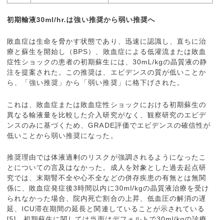
初期輸液30ml/hr.は強い推奨から弱い推奨へ
敗血症は生命を脅かす状態であり、迅速に認識し、直ちに治
療と蘇生を開始し（BPS）、敗血症による低灌流または敗血
症性ショックの患者の初期蘇生には、30mL/kgの晶質液の静
注を提案された。この推奨は、エビデンスの質が低いことか
ら、「強い推奨」から「弱い推奨」に格下げされた。
これは、敗血症または敗血症性ショックにおける初期蘇生の
異なる輸液量を比較した介入研究がなく、観察研究のエビデ
ンスのみに基づくため、GRADE評価でエビデンスの確信性が
低いことから弱い推奨になった。
推奨理由では体液過剰のリスクが強調されるようになったこ
とについての言及はなかった。成人を対象とした過去起点研
究では、末期腎不全や心不全などの併存疾患の有無とは無関
係に、敗血症発症後3時間以内に30ml/kgの晶質液治療を受け
られなかった場合、院内死亡割合の上昇、低血圧の解消の遅
延、ICU滞在期間の延長と関連していることが示されている
[5]。初期蘇生に関しては当面はデフォルトで30ml/kgの診療