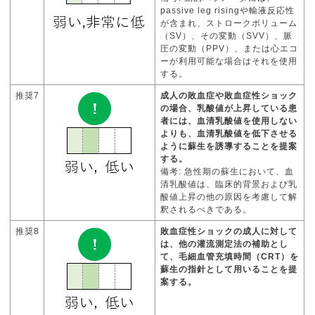
passive leg risingや輸液反応性
が含まれ、ストロークボリューム
（SV）、その変動（SVV）、脈
圧の変動（PPV）、または心エコ
ーが利用可能な場合はそれを使用
する。
推奨7
成人の敗血症や敗血症性ショック
の場合、乳酸値が上昇している患
者には、血清乳酸値を使用しない
よりも、血清乳酸値を低下させる
ように蘇生を誘導することを提案
する。
備考: 急性期の蘇生において、血
清乳酸値は、臨床的背景および乳
酸値上昇の他の原因を考慮して解
釈されるべきである。
推奨8
敗血症性ショックの成人に対して
は、他の灌流測定法の補助とし
て、毛細血管充填時間（CRT）を
蘇生の指針として用いることを提
案する。