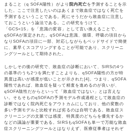
まること（q SOFA陽性）がより
院内死亡
を予測することを示
した。ここで注意したいのはあくまで敗血症ではなく死亡を
予測するということである。死にそうだから敗血症に注意し
ておこうという論法である。この研究をうけて、
「GCS<15」を「意識の変容」として言い換えることで、
qSOFAが策定された。qSOFAは意識、循環、呼吸の項目から
なりSOFAの項目に一部、対応しながらもベッドサイドで簡便
に、素早くスコアリングすることが可能であり、スクリーニ
ングツールとして期待された。
しかしその後の研究で、敗血症の診断において、SIRSの4つ
の基準のうち2つを満たすことよりも、qSOFA陽性の方が特
異度は高いが感度が低いことが示された[4]。つまり、qSOFA
陽性であれば、敗血症を疑って精査を進めるのが良いが、
qSOFA陰性だからといって「敗血症ではない」とは言えな
い。そもそものqSOFAの予測モデル作成過程として敗血症の
診断ではなく院内死亡をアウトカムにしており、他の変数の
多い予測モデルと比較すれば劣るのは自明である。敗血症ス
クリーニングの文脈では感度、特異度のどちらを優先するか
などの議論が重要である。SIRSもqSOFAも単一で万能な敗血
症スクリーニングツールとはなりえず、医療従事者はそれぞ