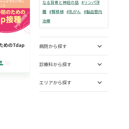
なる背骨と神経の話
#リンパ浮
腫
#腎移植
#乳がん
#脳血管内
治療
めのTdap
産科）妊婦の皆さまへ
泌尿器）
病院から探す
出生前検査につ...
2022/05/1
2024/01/30
診療科から探す
エリアから探す