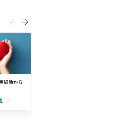
室細動から
ウロギネ・女性排尿機能
肉腫治療
のオンライン診...
による亀田
2026/05/25
2026/05/2