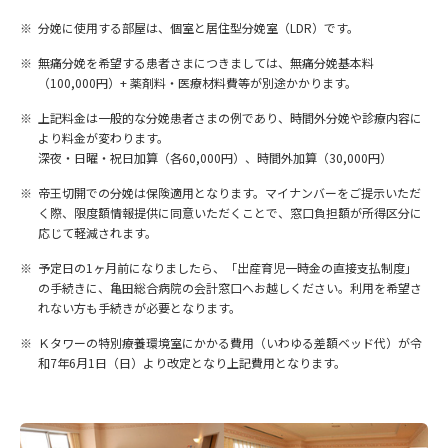
分娩に使用する部屋は、個室と居住型分娩室（LDR）です。
無痛分娩を希望する患者さまにつきましては、無痛分娩基本料
（100,000円）+ 薬剤料・医療材料費等が別途かかります。
上記料金は一般的な分娩患者さまの例であり、時間外分娩や診療内容に
より料金が変わります。
深夜・日曜・祝日加算（各60,000円）、時間外加算（30,000円）
帝王切開での分娩は保険適用となります。マイナンバーをご提示いただ
く際、限度額情報提供に同意いただくことで、窓口負担額が所得区分に
応じて軽減されます。
予定日の1ヶ月前になりましたら、「出産育児一時金の直接支払制度」
の手続きに、亀田総合病院の会計窓口へお越しください。利用を希望さ
れない方も手続きが必要となります。
Ｋタワーの特別療養環境室にかかる費用（いわゆる差額ベッド代）が令
和7年6月1日（日）より改定となり上記費用となります。