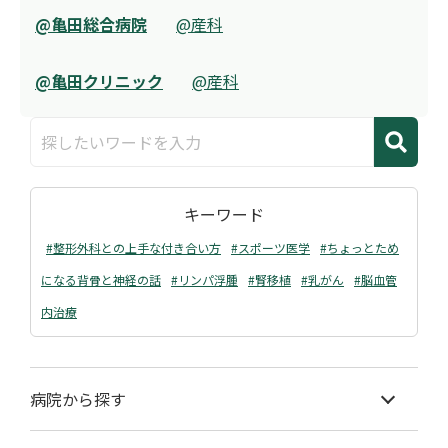
@亀田総合病院
@産科
@亀田クリニック
@産科
キーワード
#整形外科との上手な付き合い方
#スポーツ医学
#ちょっとため
になる背骨と神経の話
#リンパ浮腫
#腎移植
#乳がん
#脳血管
内治療
病院から探す