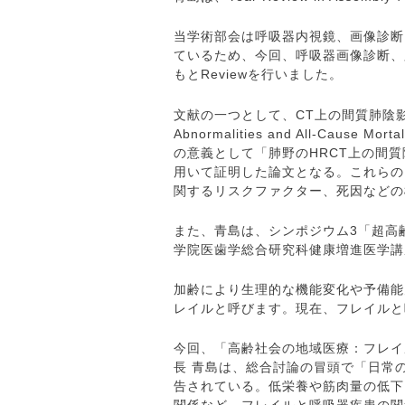
当学術部会は呼吸器内視鏡、画像診断
ているため、今回、呼吸器画像診断、
もとReviewを行いました。
文献の一つとして、CT上の間質肺陰影の全死亡との
Abnormalities and All-Cause M
の意義として「肺野のHRCT上の間
用いて証明した論文となる。これらの
関するリスクファクター、死因などの
また、青島は、シンポジウム3「超高
学院医歯学総合研究科健康増進医学講
加齢により生理的な機能変化や予備能
レイルと呼びます。現在、フレイルと
今回、「高齢社会の地域医療：フレイ
長 青島は、総合討論の冒頭で「日常
告されている。低栄養や筋肉量の低下