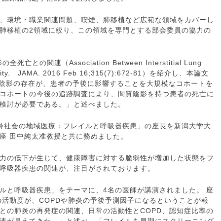
、環境・職業関連問題、喫煙、肺移植など広範な領域をカバーし
肺移植の2領域に絞り、この領域を専門とする部会委員の協力の
関連（Association Between Interstitial Lung
ortality. JAMA. 2016 Feb 16;315(7):672-81）を紹介し、本論文
質陰影の存在が、患者の予後に影響することを大規模なコホートを
コホートの今後の追跡調査により、間質陰影を持つ患者の死亡に
検討が必要である。」と述べました。
齢社会の地域医療：フレイルと呼吸器疾患」の座長を新潟大学大
座 田中純太准教授と共に務めました。
力の低下が生じて、健康障害に対する脆弱性が増加した状態をフ
呼吸器疾患の関連が、注目がされております。
ルと呼吸器疾患」をテーマに、4名の医師が講演されました。 座
の活動度が、COPDや肺炎の予後予測因子になるということが報
との肺炎の再発症の関連、日常の活動性とCOPD、認知症比率の