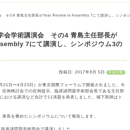
その4 青島主任部長がYear Review in Assembly 7にて講演し、シ
器学会学術講演会 その4 青島主任部長が
in Assembly 7にて講演し、シンポジウム3の
投稿日:
2017年9月 5日
学術活動
月21日〜4月23日）が東京国際フォーラムで開催されました。今
、症例検討会での症例提示、臨床諸問題学術部会長である主任部
sembly 7における講演など合計で11演題を発表しました。城下医師はト
、座長を務めたシンポジウムについて報告します。
mbly 7 臨床諸問題学術部会で講演しました。