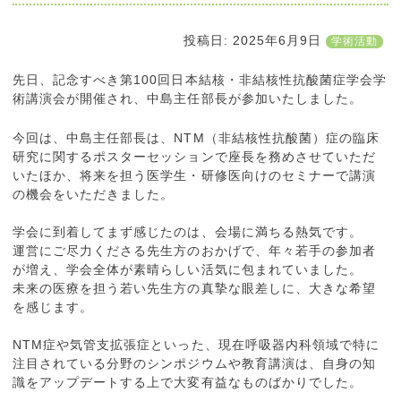
投稿日: 2025年6月9日
学術活動
先日、記念すべき第100回日本結核・非結核性抗酸菌症学会学
術講演会が開催され、中島主任部長が参加いたしました。
今回は、中島主任部長は、NTM（非結核性抗酸菌）症の臨床
研究に関するポスターセッションで座長を務めさせていただ
いたほか、将来を担う医学生・研修医向けのセミナーで講演
の機会をいただきました。
学会に到着してまず感じたのは、会場に満ちる熱気です。
運営にご尽力くださる先生方のおかげで、年々若手の参加者
が増え、学会全体が素晴らしい活気に包まれていました。
未来の医療を担う若い先生方の真摯な眼差しに、大きな希望
を感じます。
NTM症や気管支拡張症といった、現在呼吸器内科領域で特に
注目されている分野のシンポジウムや教育講演は、自身の知
識をアップデートする上で大変有益なものばかりでした。