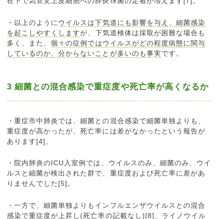
在下で気管支上皮細胞への肺炎球菌の定着が増えます[7]。
・以上のように
ウイルスは下気道にも影響を与え、細菌感染
を起こしやすくします
が、下気道検体は採取が困難な場合も
多く、また、
個々の症例ではウイルスがどの程度病態に関与
しているのか、分からないことが多いのも事実
です。
3 細菌との混合感染で重症度や死亡率が高くなるか
・重症市中肺炎では、細菌との混合感染で細菌単独よりも、
重症度が高かったが、死亡率には差がなかったという報告が
あります[4]。
・院内肺炎のICU入室例では、ウイルスのみ、細菌のみ、ウイ
ルスと細菌が検出された群で、重症度および死亡率に差があ
りませんでした[5]。
・一方で、細菌単独よりもインフルエンザウイルスとの混合
感染で重症度が上昇し(死亡率の記載なし)[8]、ライノウイル