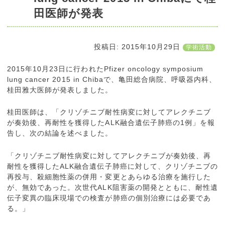
田医師が発表
投稿日:
2015年10月29日
学術活動
2015年10月23日に行われたPfizer oncology symposium
lung cancer 2015 in Chibaで、亀田総合病院、呼吸器内科、
桂田雅大医師が発表しました。
桂田医師は、「クリゾチニブ耐性病変に対してアレクチニブ
が奏効後、再耐性を獲得したALK融合遺伝子肺癌の1例」を報
告し、次の結論を述べました。
「クリゾチニブ耐性病変に対してアレクチニブが奏効後、再
耐性を獲得したALK融合遺伝子肺癌に対して、クリゾチニブの
再投与、殺細胞性薬の併用・変更とあらゆる治療を施行した
が、無効であった。次世代ALK阻害薬の開発とともに、耐性遺
伝子変異の臨床現場での検査が肺癌の個別治療には必要であ
る。」