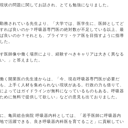
現状の問題に関してお話され、とても勉強になりました。
勤務されている先生より、「大学では、医学生に、医師としてど
すれば良いのか？呼吸器専門医の絶対数が不足している以上、最
ば良いのか？それとも、プライマリ・ケア医を目指すように指導
した。
す医師像や働く場所により、経験すべきキャリアは大きく異なる
い。」と答えました。
働く開業医の先生達からは、「今、現在呼吸器専門医が必要だ
も、上手く人材を集められない現状がある。行政の力も借りて、
によってはガイドラインが無料になっているものもある。呼吸器
ために無料で提供して欲しい」などの意見も出ておりました。
に、亀田総合病院 呼吸器内科としては、「若手医師に呼吸器内
地で活躍できる、良き呼吸器内科医を育てること」に貢献してい