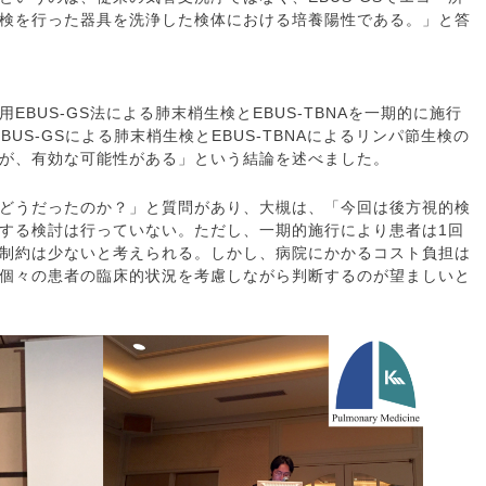
検を行った器具を洗浄した検体における培養陽性である。」と答
BUS-GS法による肺末梢生検とEBUS-TBNAを一期的に施行
BUS-GSによる肺末梢生検とEBUS-TBNAによるリンパ節生検の
が、有効な可能性がある」という結論を述べました。
どうだったのか？」と質問があり、大槻は、「今回は後方視的検
する検討は行っていない。ただし、一期的施行により患者は1回
制約は少ないと考えられる。しかし、病院にかかるコスト負担は
個々の患者の臨床的状況を考慮しながら判断するのが望ましいと