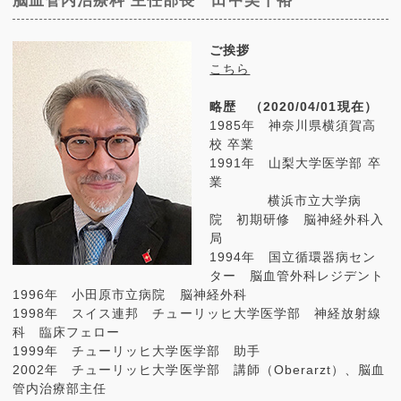
脳血管内治療科 主任部長 田中美千裕
ご挨拶
こちら
略歴 （2020/04/01現在）
1985年 神奈川県横須賀高
校 卒業
1991年 山梨大学医学部 卒
業
横浜市立大学病
院 初期研修 脳神経外科入
局
1994年 国立循環器病セン
ター 脳血管外科レジデント
1996年 小田原市立病院 脳神経外科
1998年 スイス連邦 チューリッヒ大学医学部 神経放射線
科 臨床フェロー
1999年 チューリッヒ大学医学部 助手
2002年 チューリッヒ大学医学部 講師（Oberarzt）、脳血
管内治療部主任