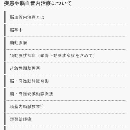
疾患や脳血管内治療について
脳血管内治療とは
脳卒中
脳動脈瘤
頚動脈狭窄症（鎖骨下動脈狭窄症を含めて）
超急性期脳梗塞
脳・脊髄動静脈奇形
脳・脊髄硬膜動静脈瘻
頭蓋内動脈狭窄症
頭頚部腫瘍