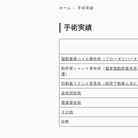
ホーム
手術実績
手術実績
脳動脈瘤コイル塞栓術（フローダイバータ
動静脈シャント塞栓術（
脳脊髄動静脈奇形
瘻
）
頚動脈ステント留置術（鎖骨下動脈も含む
血栓回収術
腫瘍塞栓術
その他
総数