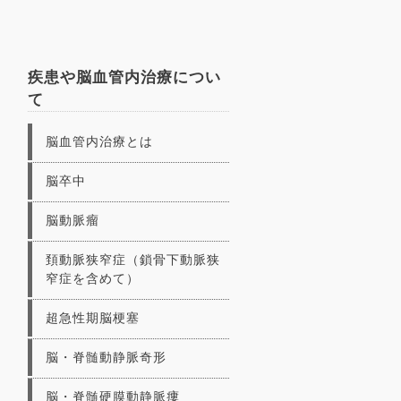
疾患や脳血管内治療につい
て
脳血管内治療とは
脳卒中
脳動脈瘤
頚動脈狭窄症（鎖骨下動脈狭
窄症を含めて）
超急性期脳梗塞
脳・脊髄動静脈奇形
脳・脊髄硬膜動静脈瘻