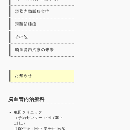
頭蓋内動脈狭窄症
頭頚部腫瘍
その他
脳血管内治療の未来
お知らせ
脳血管内治療科
亀田クリニック
（予約センター：04-7099-
1111）
月曜午後：田中 美千裕 医師