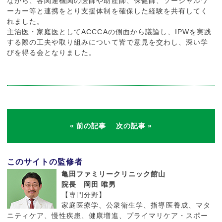
ながら、各関連機関の医師や助産師、保健師、ソーシャルワ
ーカー等と連携をとり支援体制を確保した経験を共有してく
れました。
主治医・家庭医としてACCCAの側面から議論し、IPWを実践
する際の工夫や取り組みについて皆で意見を交わし、深い学
びを得る会となりました。
前の記事
次の記事
このサイトの監修者
亀田ファミリークリニック館山
院長 岡田 唯男
【専門分野】
家庭医療学、公衆衛生学、指導医養成、マタ
ニティケア、慢性疾患、健康増進、プライマリケア・スポー