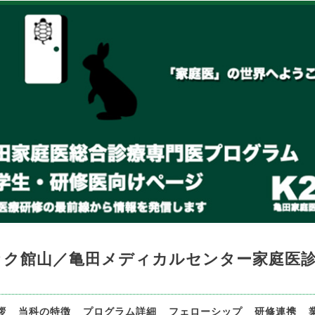
ック館山／亀田メディカルセンター家庭医
拶
当科の特徴
プログラム詳細
フェローシップ
研修連携