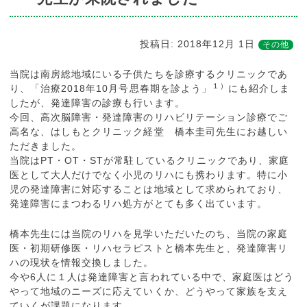
投稿日:
2018年12月 1日
その他
当院は南房総地域にいる子供たちを診療するクリニックであ
１）
り、「治療2018年10月号思春期を診よう」
にも紹介しま
したが、発達障害の診療も行います。
今回、高次脳障害・発達障害のリハビリテーション診療でご
高名な、はしもとクリニック経堂 橋本圭司先生にお越しい
ただきました。
当院はPT・OT・STが常駐しているクリニックであり、家庭
医として大人だけでなく小児のリハにも携わります。特に小
児の発達障害に対応することは地域として求められており、
発達障害にまつわるリハ処方がとても多く出ています。
橋本先生には当院のリハを見学いただいたのち、当院の家庭
医・初期研修医・リハセラピストと橋本先生と、発達障害リ
ハの現状を情報交換しました。
今や6人に１人は発達障害と言われている中で、家庭医はどう
やって地域のニーズに応えていくか、どうやって家族を支え
ていくが課題になります。