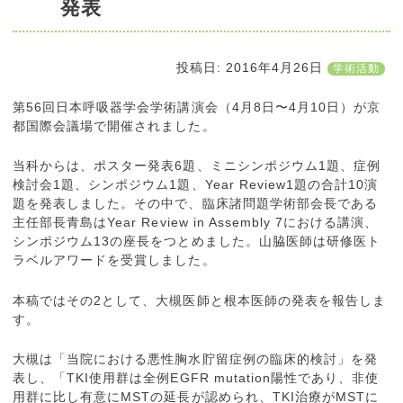
発表
投稿日:
2016年4月26日
学術活動
第56回日本呼吸器学会学術講演会（4月8日〜4月10日）が京
都国際会議場で開催されました。
当科からは、ポスター発表6題、ミニシンポジウム1題、症例
検討会1題、シンポジウム1題、Year Review1題の合計10演
題を発表しました。その中で、臨床諸問題学術部会長である
主任部長青島はYear Review in Assembly 7における講演、
シンポジウム13の座長をつとめました。山脇医師は研修医ト
ラベルアワードを受賞しました。
本稿ではその2として、大槻医師と根本医師の発表を報告しま
す。
大槻は「当院における悪性胸水貯留症例の臨床的検討」を発
表し、「TKI使用群は全例EGFR mutation陽性であり、非使
用群に比し有意にMSTの延長が認められ、TKI治療がMSTに