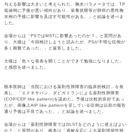
与える影響は大きいと考えられた。胸水パラメータでは、TP
低値例に予後が悪い傾向があり、栄養状態等が肺癌の悪性胸
水例の予後に影響を及ぼす可能性がある。」と結論を述べま
した。
会場からは「PSではMSTに影響あったのか？」と質問があ
り、大槻は「今回検討しようと試みたが、PSが不明な症例が
多く困難であった。」と返答しました。
大槻は「色々な発表を聞くことができて勉強になりました」
と感想を述べました。
根本医師は「当院における薬剤性肺障害の臨床的検討」を発
表し、「エドキサバン、ダビガトランによる薬剤性肺障害
(COP/CEP like pattern)を認めた。予後は比較的良好であっ
たが、画像上AIP like patternを呈している症例は以前の報告
通り予後は不良であった。」と結論を述べました。
会場からは「薬剤性肺障害ではDLSTをどのように使えばよい
か？」と質問があり、根本は「過敏反応による薬剤誘発性肺