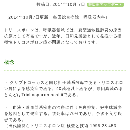
投稿日:
2014年10月 7日
呼吸器アップデート
（2014年10月7日更新 亀田総合病院 呼吸器内科）
トリコスポロンは、呼吸器領域では、夏型過敏性肺炎の原因
抗原として有名ですが、近年、日和見感染として発症する播
種性トリコスポロン症が問題となっております。
概念
・ クリプトコッカスと同じ担子菌系酵母であるトリコスポロ
ン属による感染症である。40菌種以上あるが、原因真菌のほ
とんどはTrichosporon asahiiである。
・ 血液・造血器系疾患の治療に伴う免疫抑制、好中球減少
を起因として発症する。致死率は70%であり、予後不良な疾
患である。
（田代隆良らトリコスポロン症.検査と技術 1995:23:453-