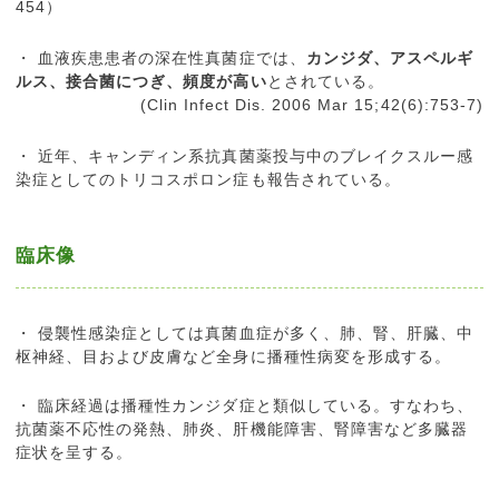
454）
・ 血液疾患患者の深在性真菌症では、
カンジダ、アスペルギ
ルス、接合菌につぎ、頻度が高い
とされている。
(Clin Infect Dis. 2006 Mar 15;42(6):753-7)
・ 近年、キャンディン系抗真菌薬投与中のブレイクスルー感
染症としてのトリコスポロン症も報告されている。
臨床像
・ 侵襲性感染症としては真菌血症が多く、肺、腎、肝臓、中
枢神経、目および皮膚など全身に播種性病変を形成する。
・ 臨床経過は播種性カンジダ症と類似している。すなわち、
抗菌薬不応性の発熱、肺炎、肝機能障害、腎障害など多臓器
症状を呈する。