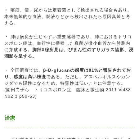
・ 喀痰、便、尿からは定着菌として検出される場合もあり、
本来無菌的な血液、髄液などから検出されたら原因真菌と考
える。
・ 肺は病変が生じやすい重要臓器であり、肺におけるトリコ
スポロン症は、血行性に播種した真菌が微小血管から肺胞内
に穿破する。
胸部X線所見は、びまん性のすりガラス陰影、浸
潤影を呈する。
・ 全国調査では、
β-D-glucanの感度は81%と報告されてお
り、感度は高い検査
である。ただし、アスペルギルスやカン
ジダでも陽性になるため、特異性は低いことに注意する。
(園田尚子ら トリコスポロン症 臨床と微生物 2011 Vol38
No2 3 p59-63)
治療