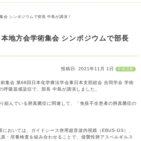
集会 シンポジウムで部長 中島が講演！
日本地方会学術集会 シンポジウムで部長
投稿日:
2021年11月 1日
学術活動
術集会 第68回日本化学療法学会東日本支部総会 合同学会 学術
者の呼吸器感染症で、部長 中島が講演しました。
り組んでいる肺真菌症に関連して、「免疫不全患者の肺真菌症の
においては、ガイドシース併用超音波内視鏡（EBUS-GS）、
M抗原・培養検査を組み合わせることで、侵襲性肺アスペルギルス