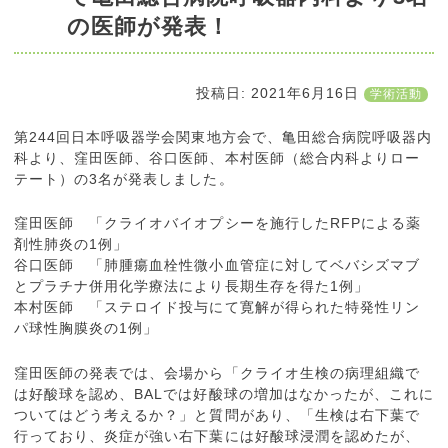
の医師が発表！
投稿日:
2021年6月16日
学術活動
第244回日本呼吸器学会関東地方会で、亀田総合病院呼吸器内
科より、窪田医師、谷口医師、本村医師（総合内科よりロー
テート）の3名が発表しました。
窪田医師 「クライオバイオプシーを施行したRFPによる薬
剤性肺炎の1例」
谷口医師 「肺腫瘍血栓性微小血管症に対してベバシズマブ
とプラチナ併用化学療法により長期生存を得た1例」
本村医師 「ステロイド投与にて寛解が得られた特発性リン
パ球性胸膜炎の1例」
窪田医師の発表では、会場から「クライオ生検の病理組織で
は好酸球を認め、BALでは好酸球の増加はなかったが、これに
ついてはどう考えるか？」と質問があり、「生検は右下葉で
行っており、炎症が強い右下葉には好酸球浸潤を認めたが、