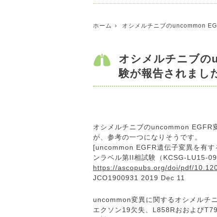
ホーム
オシメルチニブのuncommon
オシメルチニブのun
験が報告されまし
オシメルチニブのuncommon E
が、参考の一つになりそうです。
[uncommon EGFR遺伝子変異
ンラベル第II相試験（KCSG-LU15-09
https://ascopubs.org/doi/pdf/10.1
JCO1900931 2019 Dec 11
uncommon変異に関するオシメル
エクソン19欠失、L858RおおよびT