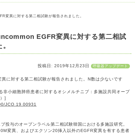
 EGFR変異に対する第二相試験が報告されました。
common EGFR変異に対する第二相試
た。
投稿日:
2019年12月23日
呼吸器アップデート
GFR変異に対する第二相試験が報告されました。N数は少ないです
を有する非小細胞肺癌患者に対するオシメルチニブ：多施設共同オープ
）]
200/JCO.19.00931
チニブ投与のオープンラベル第二相試験韓国における多施設研究。
790M変異、およびエクソン20挿入以外のEGFR変異を有する患者