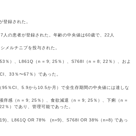
7人が登録された。
に、37人の患者が登録された。年齢の中央値は60歳で、22人
オシメルチニブを投与された。
3％）、L861Q（n = 9; 25％）、S768I（n = 8; 22％）、およ
％CI、33％〜67％）であった。
95％CI、5.9から10.5か月）で全生存期間の中央値には達しな
痒感（n = 9; 25％）、食欲減退（n = 9; 25％）、下痢（n =
8; 22％）であり、管理可能であった。
9)、L861Q OR 78% (n=9)、S768l OR 38%（n=8) であっ