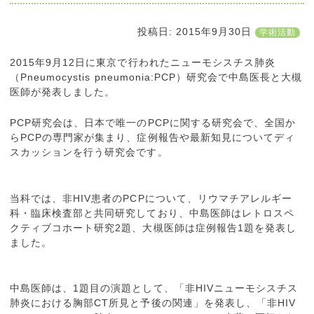
投稿日:
2015年9月30日
学術活動
2015年9月12日に東京で行われたニューモシスチス肺炎
（Pneumocystis pneumonia:PCP）研究会で中島医長と大槻
医師が発表しました。
PCP研究会は、日本で唯一のPCPに関する研究会で、全国か
らPCPの専門家が集まり、症例報告や最新知見についてディ
スカッションを行う研究会です。
当科では、非HIV患者のPCPについて、リウマチアレルギー
科・臨床検査部と共同研究しており、中島医師はレトロスペ
クティブコホート研究2題、大槻医師は症例報告1題を発表し
ました。
中島医師は、1題目の演題として、「非HIVニューモシスチス
肺炎における胸部CT所見と予後の関連」を発表し、「非HIV