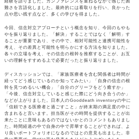
経験を語りました。カンファレンスを重ねるなかで感じた困
難さを言語化しました。最終的には看取りを行い、良かった
点や思い残す点など、多くの学びを得ました。
今回、信念対立アプローチという概念を知り、今回のもやも
やを振り返りました。「解決」することではなく「解明」す
ることが重要であり、その中で、相対可能性と連携可能性を
考え、その差異と可能性を明らかにする方法を知りました。
各々の立場を考え、その信念の根幹を推察することが、お互
いの理解をすすめる上で必要だったと振り返りました。
ディスカッションでは、「家族医療者を含む関係者は時間が
経ってどう感じているのか知ってみたい」「自身の信念の根
幹を見つめるいい機会」「自分のグリーフをどう癒すか」
「今後、信念対立していると感じた際にどう向き合うのか」
などが上がりました。日本人のGooddeath inventoryの中に
「信頼できる医療者と過ごすこと」が終末期の満足度の中に
含まれると言います。担当医がその時間を提供することが出
来たことに意味もあるのではないかとのコメントもありまし
た。時間経過の中で自身の中で昇華することができれば、よ
り良いポートフォリオになるのではとの意見も出ました。非