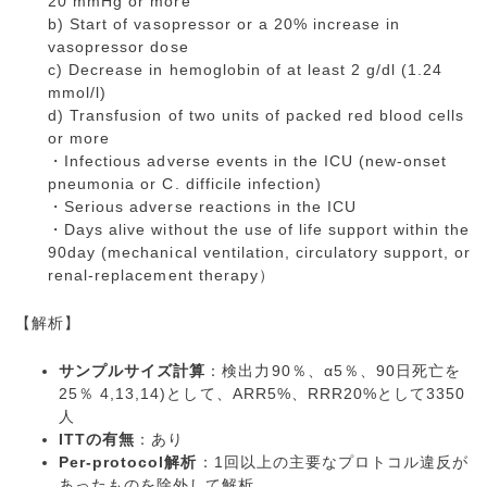
20 mmHg or more
b) Start of vasopressor or a 20% increase in
vasopressor dose
c) Decrease in hemoglobin of at least 2 g/dl (1.24
mmol/l)
d) Transfusion of two units of packed red blood cells
or more
・Infectious adverse events in the ICU (new-onset
pneumonia or C. difficile infection)
・Serious adverse reactions in the ICU
・Days alive without the use of life support within the
90day (mechanical ventilation, circulatory support, or
renal-replacement therapy）
【解析】
サンプルサイズ計算
：検出力90％、α5％、90日死亡を
25％ 4,13,14)として、ARR5%、RRR20%として3350
人
ITTの有無
：あり
Per-protocol解析
：1回以上の主要なプロトコル違反が
あったものを除外して解析