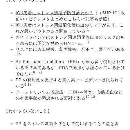
ICU患者にストレス潰瘍予防は必要か？
（（SUP-ICU以
前のエビデンスをまとめたこちらの記事も参照）
ICU患者はストレス関連消化管出血のリスクがあり、こ
1）
れが悪いアウトカムと関連している
ガイドラインではストレス関連消化管出血のリスクのあ
2）
る患者には予防が勧められている。
リスクには人工呼吸、凝固障害、肝不全、腎不全がある
3-5）
Proton-pump inhibitors （PPI）が最も多く使用されて
いる予防薬であるが、FDAで適用が承認されているわけ
6、7）
ではない
PPIの有用性を支持する質の高いエビデンスは限られて
8.9）
いる
クロストリジウム感染症 （CDI)や肺炎、心筋虚血など
10-12）
の有害事象が懸念される薬剤である
【わかっていないこと】
PPIをストレス潰瘍予防として使用することの益と害