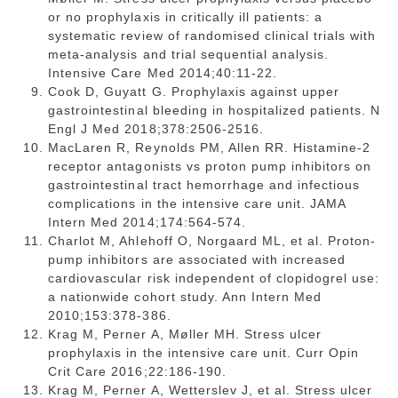
or no prophylaxis in critically ill patients: a
systematic review of randomised clinical trials with
meta-analysis and trial sequential analysis.
Intensive Care Med 2014;40:11-22.
Cook D, Guyatt G. Prophylaxis against upper
gastrointestinal bleeding in hospitalized patients. N
Engl J Med 2018;378:2506-2516.
MacLaren R, Reynolds PM, Allen RR. Histamine-2
receptor antagonists vs proton pump inhibitors on
gastrointestinal tract hemorrhage and infectious
complications in the intensive care unit. JAMA
Intern Med 2014;174:564-574.
Charlot M, Ahlehoff O, Norgaard ML, et al. Proton-
pump inhibitors are associated with increased
cardiovascular risk independent of clopidogrel use:
a nationwide cohort study. Ann Intern Med
2010;153:378-386.
Krag M, Perner A, Møller MH. Stress ulcer
prophylaxis in the intensive care unit. Curr Opin
Crit Care 2016;22:186-190.
Krag M, Perner A, Wetterslev J, et al. Stress ulcer