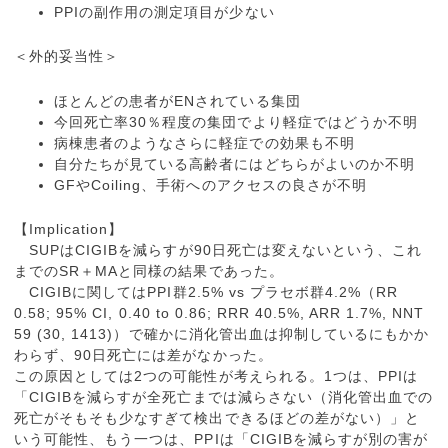
PPIの副作用の測定項目が少ない
＜外的妥当性＞
ほとんどの患者がENされている集団
今回死亡率30％程度の集団でより軽症ではどうか不明
病棟患者のようなさらに軽症での効果も不明
自分たちが見ている高齢者にはどちらがよいのか不明
GFやCoiling、手術へのアクセスの良さが不明
【Implication】
SUPはCIGIBを減らすが90日死亡は変えないという、これ
までのSR＋MAと同様の結果であった。
CIGIBに関してはPPI群2.5% vs プラセボ群4.2%（RR
0.58; 95% CI, 0.40 to 0.86; RRR 40.5%, ARR 1.7%, NNT
59 (30, 1413)）で確かに消化管出血は抑制しているにもかか
わらず、90日死亡には差がなかった。
この原因としては2つの可能性が考えられる。1つは、PPIは
「CIGIBを減らすが全死亡までは減らさない（消化管出血での
死亡がそもそも少なすぎて検出できるほどの差がない）」と
いう可能性、もう一つは、PPIは「CIGIBを減らすが別の害が