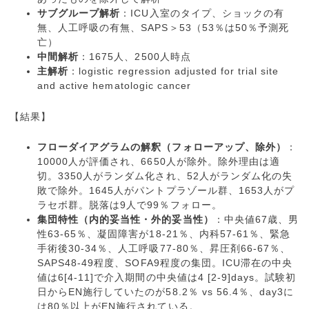
サブグループ解析
：ICU入室のタイプ、ショックの有
無、人工呼吸の有無、SAPS＞53（53％は50％予測死
亡）
中間解析
：1675人、2500人時点
主解析
：logistic regression adjusted for trial site
and active hematologic cancer
【結果】
フローダイアグラムの解釈（フォローアップ、除外）
：
10000人が評価され、6650人が除外。除外理由は適
切。3350人がランダム化され、52人がランダム化の失
敗で除外。1645人がパントプラゾール群、1653人がプ
ラセボ群。脱落は9人で99％フォロー。
集団特性（内的妥当性・外的妥当性）
：中央値67歳、男
性63-65％、凝固障害が18-21％、内科57-61％、緊急
手術後30-34％、人工呼吸77-80％、昇圧剤66-67％、
SAPS48-49程度、SOFA9程度の集団。ICU滞在の中央
値は6[4-11]で介入期間の中央値は4 [2-9]days。試験初
日からEN施行していたのが58.2％ vs 56.4％、day3に
は80％以上がEN施行されている。