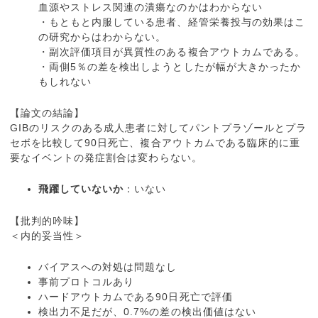
血源やストレス関連の潰瘍なのかはわからない
・もともと内服している患者、経管栄養投与の効果はこ
の研究からはわからない。
・副次評価項目が異質性のある複合アウトカムである。
・両側5％の差を検出しようとしたが幅が大きかったか
もしれない
【論文の結論】
GIBのリスクのある成人患者に対してパントプラゾールとプラ
セボを比較して90日死亡、複合アウトカムである臨床的に重
要なイベントの発症割合は変わらない。
飛躍していないか
：いない
【批判的吟味】
＜内的妥当性＞
バイアスへの対処は問題なし
事前プロトコルあり
ハードアウトカムである90日死亡で評価
検出力不足だが、0.7%の差の検出価値はない