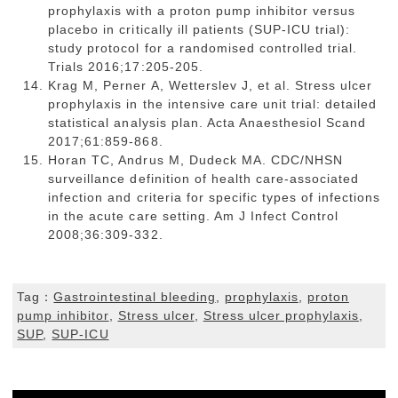
prophylaxis with a proton pump inhibitor versus
placebo in critically ill patients (SUP-ICU trial):
study protocol for a randomised controlled trial.
Trials 2016;17:205-205.
Krag M, Perner A, Wetterslev J, et al. Stress ulcer
prophylaxis in the intensive care unit trial: detailed
statistical analysis plan. Acta Anaesthesiol Scand
2017;61:859-868.
Horan TC, Andrus M, Dudeck MA. CDC/NHSN
surveillance definition of health care-associated
infection and criteria for specific types of infections
in the acute care setting. Am J Infect Control
2008;36:309-332.
Tag：
Gastrointestinal bleeding
,
prophylaxis
,
proton
pump inhibitor
,
Stress ulcer
,
Stress ulcer prophylaxis
,
SUP
,
SUP-ICU