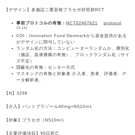
【デザイン】多施設二重盲検プラセボ対照群RCT
事前プロトコルの有無：
NCT02467621
protocol
13.14)
COI：Innovation Fund Denmarkから資金提供がある
がデザインに関与していない
ランダム化の方法：コンピューターランダムか、層別化
（施設、血液腫瘍の有無）、ブロックランダム化（サイ
ズ不定）
隠蔽化の有無：センター方式
マスキングの有無と対象者:介入者、患者、評価者、デ
ータ解析者。
【N】3298
【介入】パントプラゾール40mg+NS10ｍL
【対象】プラセボ（NS10ml）
【主要評価項目】90日死亡