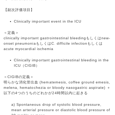
【副次評価項目】
Clinically important event in the ICU
＜定義＞
clinically important gastrointestinal bleedingもしくはnew-
onset pneumoniaもしくはC. difficile infectionもしくは
acute myocardial ischemia
Clinically important gastrointestinal bleeding in the
ICU（CIGIB）
＜CIGIBの定義＞
明らかな消化管出血 (hematemesis, coffee ground emesis,
melena, hematochezia or bloody nasogastric aspirate) ＋
以下の4つのうちのどれかが24時間以内に起きる
a) Spontaneous drop of systolic blood pressure,
mean arterial pressure or diastolic blood pressure of