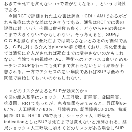
おきて全死亡を変えない（±で差がなくなる）」という可能性
である。
今回RCTで評価された主な害は肺炎・CDI・AMIであるがど
れも発症に大きな差はなさそうである。通常はRCTでは害の
評価は難しいが、今回は症例数も多く、どうやらPPIの害はそ
こまで大きくないのかもしれない。そう考えると、SUPは
CIGIBを減らすが全死亡までは減らさないとみるのが自然であ
る。GIBに対する介入はplacebo群で増えており、消化管出血
では適切に介入がされれば死亡までは増やさないのかもしれ
ない。当院でも内視鏡やTAE、手術へのアクセスは良いためル
ーチンにSUPを行っても死亡まで変わらないという結果が予
想される。一方でアクセスの悪い病院であればSUPは低めの
閾値で開始してもいいのかもしれない。
＜どのリスクがあるとSUPが効果的か＞
今回の組入基準はショック、人工呼吸、肝障害、凝固障害、
抗凝固、RRTであったが、患者集団をみてみると、昇圧剤66-
67％、人工呼吸77-80％、肝障害3%, 凝固障害18-21%、抗凝
固29-31％, RRT6-7%であり、ショック＋人工呼吸を
indicationとしたSUPは死亡までは変えないと推測される。結
局ショック＋人工呼吸に加えてどのリスクがある場合にSUP