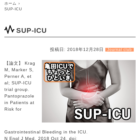
ホーム
SUP-ICU
SUP-ICU
投稿日:
2018年12月28日
Journal club
【論文】 Krag
M, Marker S,
Perner A, et
al; SUP-ICU
trial group.
Pantoprazole
in Patients at
Risk for
Gastrointestinal Bleeding in the ICU.
N Engl J Med. 2018 Oct 24. doi: