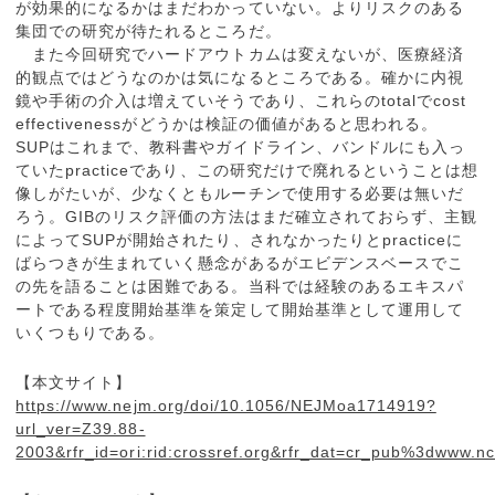
が効果的になるかはまだわかっていない。よりリスクのある
集団での研究が待たれるところだ。
また今回研究でハードアウトカムは変えないが、医療経済
的観点ではどうなのかは気になるところである。確かに内視
鏡や手術の介入は増えていそうであり、これらのtotalでcost
effectivenessがどうかは検証の価値があると思われる。
SUPはこれまで、教科書やガイドライン、バンドルにも入っ
ていたpracticeであり、この研究だけで廃れるということは想
像しがたいが、少なくともルーチンで使用する必要は無いだ
ろう。GIBのリスク評価の方法はまだ確立されておらず、主観
によってSUPが開始されたり、されなかったりとpracticeに
ばらつきが生まれていく懸念があるがエビデンスベースでこ
の先を語ることは困難である。当科では経験のあるエキスパ
ートである程度開始基準を策定して開始基準として運用して
いくつもりである。
【本文サイト】
https://www.nejm.org/doi/10.1056/NEJMoa1714919?
url_ver=Z39.88-
2003&rfr_id=ori:rid:crossref.org&rfr_dat=cr_pub%3dwww.nc