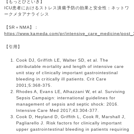
【もっとひといき】
ICU患者におけるストレス潰瘍予防の効果と安全性：ネットワ
ークメタアナライシス
【SR＋NMA】：
https://www.kameda.com/pr/intensive_care_medicine/post_
【引用】
Cook DJ, Griffith LE, Walter SD, et al. The
attributable mortality and length of intensive care
unit stay of clinically important gastrointestinal
bleeding in critically ill patients. Crit Care
2001;5:368-375.
Rhodes A, Evans LE, Alhazzani W, et al. Surviving
Sepsis Campaign: international guidelines for
management of sepsis and septic shock: 2016.
Intensive Care Med 2017;43:304-377.
Cook D, Heyland D, Griffith L, Cook R, Marshall J,
Pagliarello J. Risk factors for clinically important
upper gastrointestinal bleeding in patients requiring