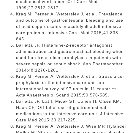
mechanical ventilation. Crit Care Med
1999;27:2812-2817.
Krag M, Perner A, Wetterslev J, et al. Prevalence
and outcome of gastrointestinal bleeding and use
of acid suppressants in acutely ill adult intensive
care patients. Intensive Care Med 2015;41:833-
845.
Barletta JF. Histamine-2-receptor antagonist
administration and gastrointestinal bleeding when
used for stress ulcer prophylaxis in patients with
severe sepsis or septic shock. Ann Pharmacother
2014;48:1276-1281.
Krag M, Perner A, Wetterslev J, et al. Stress ulcer
prophylaxis in the intensive care unit: an
international survey of 97 units in 11 countries.
Acta Anaesthesiol Scand 2015;59:576-585.
Barletta JF, Lat I, Micek ST, Cohen H, Olsen KM,
Haas CE. Off-label use of gastrointestinal
medications in the intensive care unit. J Intensive
Care Med 2015;30:217-225.
Krag M, Perner A, Wetterslev J, Wise MP, Hylander
Møller M. Stress ulcer prophylaxis versus placebo