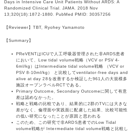
Days in Intensive Care Unit Patients Without ARDS: A
Randomized Clinical Trial. JAMA. 2018 Nov
13;320(18):1872-1880. PubMed PMID: 30357256
【Reviewer】TBT, Ryohey Yamamoto
【Summary】
PReVENTはICUで人工呼吸器管理された非ARDS患者
において、Low tidal volume戦略（VCV or PSV 4-
6ml/kg）はIntermediate tidal volume戦略 （VCV or
PSV 8-10ml/kg） と比較してventilator-free days and
alive at day 28を改善するか検証した961人の大規模多
施設オープンラベルRCTである。
Primary Outcome, Secondary Outcomeに関して有意
差は認めなかった。
戦略と戦略の比較であり、結果的に2群のTVには大きな
差がなく、倫理面や実践面に配慮した結果、比較可能性
の低い研究になったことが原因と思われる
このため、この研究で非ARDS患者でのLow Tidal
volume戦略が Intermediate tidal volume戦略と比較し