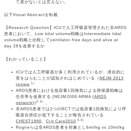
て差がないとは言えない。
以下Visual Abstractを転載
【Research Question】ICUで人工呼吸器管理された非ARDS
患者において、Low tidal volume戦略はIntermediate tidal
volume戦略と比較してventilator-free days and alive at
day 28を改善するか
【わかっていること】
ICUでは人工呼吸器が多く利用されているが、潜在的に
害をはらむことが認知されはじめている（
NEJM 2013
1）
review
ARDS患者における低容量1回換気による肺保護戦略は
生存率を改善する (NEJM2000 ARMA (
ARDS
2-4）
network
))
。
非ARDS患者では2つのRCTでは低容量1回換気により呼
吸器合併症が低下することが報告されている
5.6）
CHEST1990
、
Crit Care2010
Rogireらは非ARDS患者を対象とし6ml/kg vs 10ml/kg