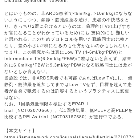
Distress Syndrome Network.
とはいうものの、非ARDS患者で<6ml/kg, >10ml/kgにならな
いようにしつつ、鎮静・筋弛緩薬を避け、患者の不快感をと
り、きっちり2群に分けるというのは、倫理的(TVの上げすぎ
が害になることがわかっているため)にも 技術的にも 難しい
と思われる。このためプロトコルを用いた戦略同士の比較と
なり、差の小さい2群になるのも仕方がないのかもしれない。
つまり、この研究からは真にLow TV (4-6ml/kg*PBW)と
Intermediate TV(6-8ml/kg*PBW)に差はないと言えず、結果
的に6.6ml/kg*PBWと9.3ml/kg*PBWとなる戦略同士には差が
ないとしか言えない。
当施設では、非ARDS患者でも可能であればLow TVにし、 鎮
静剤・筋弛緩を追加してまではLow TVせず、目標を超えて患
者が自発で吸気するのは許容するというプラクティスに変更
はない。
なお、1回換気量制限を検証するEPARLI
trial（NCT02070666）、低1回換気量、低PEEPと高PEEPを
比較するRELAx trial（NCT03167580）が進行中である。
【本文サイト】
https://jamanetwork.com/journals/jama/fullarticle/2710774