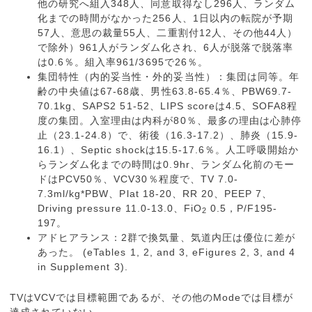
他の研究へ組入348人、同意取得なし296人、ランダム
化までの時間がなかった256人、1日以内の転院が予期
57人、意思の裁量55人、二重割付12人、その他44人）
で除外）961人がランダム化され、6人が脱落で脱落率
は0.6％。組入率961/3695で26％。
集団特性（内的妥当性・外的妥当性）：集団は同等。年
齢の中央値は67-68歳、男性63.8-65.4％、PBW69.7-
70.1kg、SAPS2 51-52、LIPS scoreは4.5、SOFA8程
度の集団。入室理由は内科が80％、最多の理由は心肺停
止（23.1-24.8）で、術後（16.3-17.2）、肺炎（15.9-
16.1）、Septic shockは15.5-17.6％。人工呼吸開始か
らランダム化までの時間は0.9hr、ランダム化前のモー
ドはPCV50％、VCV30％程度で、TV 7.0-
7.3ml/kg*PBW、Plat 18-20、RR 20、PEEP 7、
Driving pressure 11.0-13.0、FiO
0.5，P/F195-
2
197。
アドヒアランス：2群で換気量、気道内圧は優位に差が
あった。 (eTables 1, 2, and 3, eFigures 2, 3, and 4
in Supplement 3).
TVはVCVでは目標範囲であるが、その他のModeでは目標が
達成されていない。