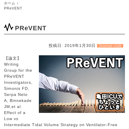
ホーム
PReVENT
PReVENT
投稿日:
2019年1月30日
Journal club
【論文】
Writing
Group for the
PReVENT
Investigators,
Simonis FD,
Serpa Neto
A, Binnekade
JM,et al.
Effect of a
Low vs
Intermediate Tidal Volume Strategy on Ventilator-Free