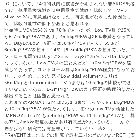
ICUにおいて、24時間以内に抜管が予期されない非ARDS患者
では、低用量換気戦略は中用量換気戦略と比較して、VFD
alive at 28に有意差はなかった。有意差がなかった原因とし
て、比較可能性の低下があると思われる。
開始時にVCVは68％ vs 78％であったが、Low TV群で25％
が6.7ml/kg*PBWであり、4ml/kg*PBWは25％未満となってい
る。Day1のLow TV群では58％がPSVであり、59％が
6ml/kg*PBWを超え、14％は9.5ml/kg*PBWを超えていた。コ
ントロール群ではDay1に25％、Day2に25％しか10ml/kgに
なっていない。Low TV群のほとんどが、<6ml/kg*PBWを達
成しておらず、コントロール群は9ml/kg*PBW程度になってお
り、このため、この研究でLow tidal volumeつまりは
<6ml/kg と Intermediate TVつまりは10ml/kgの比較ができ
ていないのである。1-2ml/kg*PBWの差で両群の臨床的な差を
検出することは困難と思われる。
これまでのARMA trialではDay1-3までしっかり6 ml/kg*PBW
と10 ml/kg*PBW が保たれており、術中のLow TVを検証した
IMPROVE trialでも6.4ml/kg*PBW vs 11.1ml/kg*PBWと二群
のTVに4ml/kg程度の差があり有意差がついている。一方で、
差が少ない研究では有意差がついていない（表2）。
PReVENTはこれまでの研究で最も二群の差の少ないRCT（表