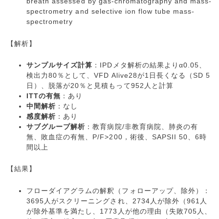
breath assessed by gas-chromatography and mass-
spectrometry and selective ion flow tube mass-
spectrometry
【解析】
サンプルサイズ計算
：IPDメタ解析の結果よりα0.05、
検出力80％として、VFD Alive28が1日長くなる（SD 5
日）、脱落が20％と見積もって952人と計算
ITTの有無
：あり
中間解析
：なし
感度解析
：あり
サブグループ解析
：教育病院/非教育病院、肺炎の有
無、敗血症の有無、P/F>200，術後、SAPSII 50、6時
間以上
【結果】
フローダイアグラムの解釈（フォローアップ、除外）：
3695人がスクリーニングされ、2734人が除外（961人
が除外基準を満たし、1773人が他の理由（失敗705人、