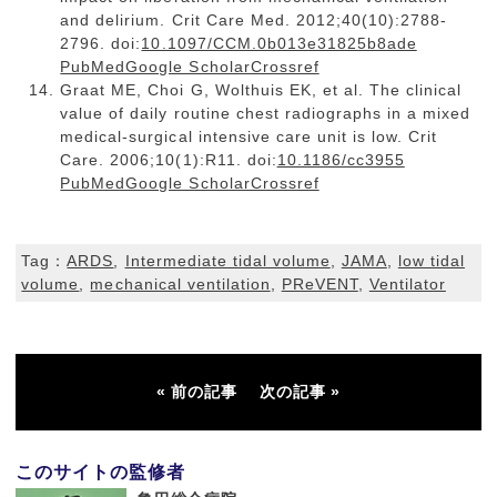
and delirium. Crit Care Med. 2012;40(10):2788-
2796. doi:
10.1097/CCM.0b013e31825b8ade
PubMedGoogle ScholarCrossref
Graat ME, Choi G, Wolthuis EK, et al. The clinical
value of daily routine chest radiographs in a mixed
medical-surgical intensive care unit is low. Crit
Care. 2006;10(1):R11. doi:
10.1186/cc3955
PubMedGoogle ScholarCrossref
Tag：
ARDS
,
Intermediate tidal volume
,
JAMA
,
low tidal
volume
,
mechanical ventilation
,
PReVENT
,
Ventilator
前の記事
次の記事
このサイトの監修者