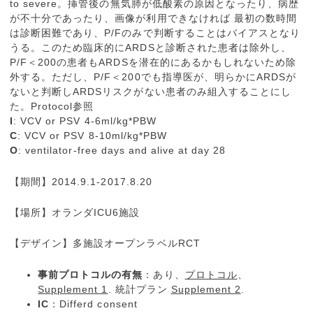
to severe。挿管後の無気肺が低酸素の原因となったり、病歴
が不十分であったり、画像が利用できなければ 最初の数時間
は診断困難であり、P/Fのみで判断することはバイアスとなり
うる。このため臨床的にARDSと診断された患者は除外し、
P/F＜200の患者もARDSを潜在的にあるかもしれないため除
外する。ただし、P/F＜200でも指導医が、明らかにARDSが
ないと判断しARDSリスクがない患者のみ組入することにし
た。Protocol参照
I
: VCV or PSV 4-6ml/kg*PBW
C
: VCV or PSV 8-10ml/kg*PBW
O
: ventilator-free days and alive at day 28
【期間】2014.9.1-2017.8.20
【場所】オランダICU6施設
【デザイン】多施設オープンラベルRCT
事前プロトコルの有無
：あり、
プロトコル
、
Supplement 1
. 統計プラン
Supplement 2
.
IC
：Differd consent