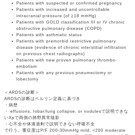
Patients with suspected or confirmed pregnancy
Patients with increased and uncontrollable
intracranial pressure (of ≧18 mmHg)
Patients with GOLD classification III or IV chronic
obstructive pulmonary disease (COPD)
Patients with asthmatic status
Patients with premorbid restrictive pulmonary
disease (evidence of chronic interstitial infiltration
on previous chest radiographs)
Patients with new proven pulmonary thrombo-
embolism
Patients with any previous pneumectomy or
lobectomy
＜ARDSの診断＞
ARDSの診断はベルリン定義に基づき
・病歴
・ effusions, lobar/lung collapse, or nodulesで説明できな
いXpで両側の肺野異常陰影
・心不全や体液過剰で説明できない呼吸不全
で行う。重症度はP/F 200-30mmHg mild, <200 moderate