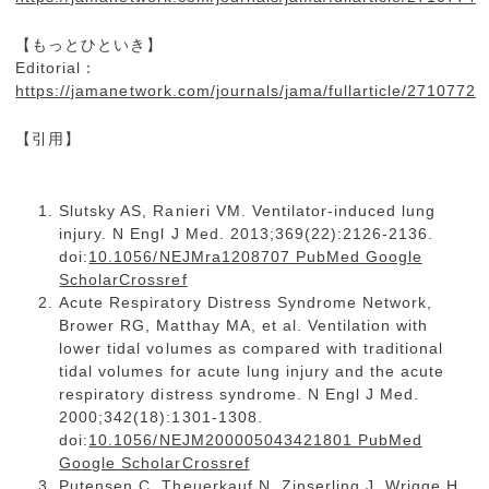
【もっとひといき】
Editorial：
https://jamanetwork.com/journals/jama/fullarticle/2710772
【引用】
Slutsky AS, Ranieri VM. Ventilator-induced lung
injury. N Engl J Med. 2013;369(22):2126-2136.
doi:
10.1056/NEJMra1208707 PubMed Google
ScholarCrossref
Acute Respiratory Distress Syndrome Network,
Brower RG, Matthay MA, et al. Ventilation with
lower tidal volumes as compared with traditional
tidal volumes for acute lung injury and the acute
respiratory distress syndrome. N Engl J Med.
2000;342(18):1301-1308.
doi:
10.1056/NEJM200005043421801 PubMed
Google ScholarCrossref
Putensen C, Theuerkauf N, Zinserling J, Wrigge H,