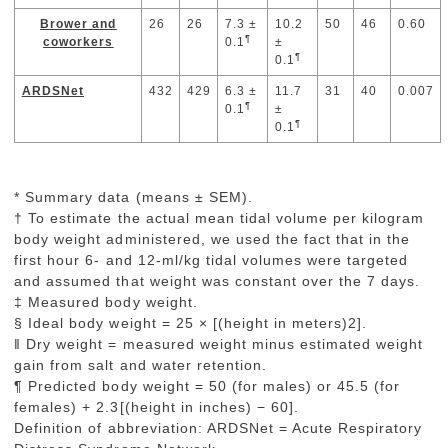
Brower and
26
26
7.3 ±
10.2
50
46
0.60
¶
coworkers
0.1
±
¶
CCM 1999
0.1
ARDSNet
(ARMA)
432
429
6.3 ±
11.7
31
40
0.007
¶
NEJM 2000
0.1
±
¶
0.1
* Summary data (means ± SEM).
† To estimate the actual mean tidal volume per kilogram
body weight administered, we used the fact that in the
first hour 6- and 12-ml/kg tidal volumes were targeted
and assumed that weight was constant over the 7 days.
‡ Measured body weight.
§ Ideal body weight = 25 × [(height in meters)2].
‖ Dry weight = measured weight minus estimated weight
gain from salt and water retention.
¶ Predicted body weight = 50 (for males) or 45.5 (for
females) + 2.3[(height in inches) − 60].
Definition of abbreviation: ARDSNet = Acute Respiratory