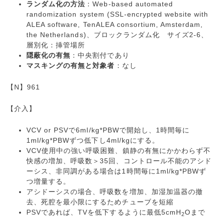
ランダム化の方法
：Web-based automated
randomization system (SSL-encrypted website with
ALEA software, TenALEA consortium, Amsterdam,
the Netherlands)、ブロックランダム化 サイズ2-6、
層別化：挿管場所
隠蔽化の有無
：中央割付であり
マスキングの有無と対象者
：なし
【N】961
【介入】
VCV or PSVで6ml/kg*PBWで開始し、1時間毎に
1ml/kg*PBWずつ低下し4ml/kgにする。
VCV使用中の強い呼吸困難、鎮静の有無にかかわらず不
快感の増加、呼吸数＞35回、コントロール不能のアシド
ーシス、非同調がある場合は1時間毎に1ml/kg*PBWず
つ増量する。
アシドーシスの場合、呼吸数を増加、加湿加温器の撤
去、死腔を最小限にするためチューブを短縮
PSVであれば、TVを低下するように最低5cmH
Oまで
2