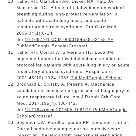
Kallet RH, Campbell AR, Dicker RA, Katz JA,
Mackersie RC. Effects of tidal volume on work of
breathing during lung-protective ventilation in
patients with acute lung injury and acute
respiratory distress syndrome. Crit Care Med.
2006;34(1):8-14.
doi:
10.1097/01.CCM.0000194538.32158.AF
PubMedGoogle ScholarCrossref
Kallet RH, Corral W, Silverman HJ, Luce JM.
Implementation of a low tidal volume ventilation
protocol for patients with acute lung injury or acute
respiratory distress syndrome. Respir Care.
2001;46(10):1024-1037.
PubMedGoogle Scholar
Brochard L, Slutsky A, Pesenti A. Mechanical
ventilation to minimize progression of lung injury in
acute respiratory failure. Am J Respir Crit Care
Med. 2017;195(4):438-442.
doi:
10.1164/rccm.201605-1081CP PubMedGoogle
ScholarCrossref
Seymour CW, Pandharipande PP, Koestner T, et al.
Diurnal sedative changes during intensive care:
impact on liberation from mechanical ventilation