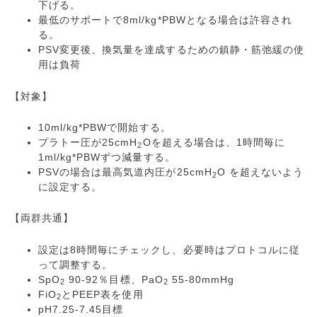
下げる。
最低のサポートで8ml/kg*PBWとなる場合は許容され
る。
PSV変更後、換気量を達成するための鎮静・筋弛緩の使
用は負荷
【対象】
10ml/kg*PBWで開始する。
プラトー圧が25cmH
Oを超える場合は、1時間毎に
2
1ml/kg*PBWずつ減量する。
PSVの場合は最高気道内圧が25cmH
O を超えないよう
2
に設定する。
【両群共通】
設定は8時間毎にチェックし、必要時はプロトコルに従
って調整する。
SpO
90-92％目標、PaO
55-80mmHg
2
2
FiO
とPEEP表を使用
2
pH7.25-7.45目標