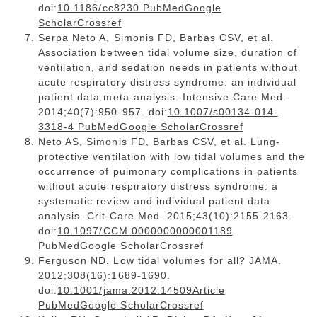
doi:
10.1186/cc8230 PubMedGoogle
ScholarCrossref
Serpa Neto A, Simonis FD, Barbas CSV, et al.
Association between tidal volume size, duration of
ventilation, and sedation needs in patients without
acute respiratory distress syndrome: an individual
patient data meta-analysis. Intensive Care Med.
2014;40(7):950-957. doi:
10.1007/s00134-014-
3318-4 PubMedGoogle ScholarCrossref
Neto AS, Simonis FD, Barbas CSV, et al. Lung-
protective ventilation with low tidal volumes and the
occurrence of pulmonary complications in patients
without acute respiratory distress syndrome: a
systematic review and individual patient data
analysis. Crit Care Med. 2015;43(10):2155-2163.
doi:
10.1097/CCM.0000000000001189
PubMedGoogle ScholarCrossref
Ferguson ND. Low tidal volumes for all? JAMA.
2012;308(16):1689-1690.
doi:
10.1001/jama.2012.14509Article
PubMedGoogle ScholarCrossref