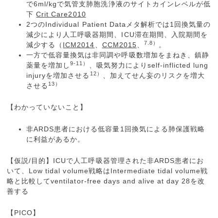
で6ml/kgで気管支肺胞洗浄液のサイトカインレベルが低
下
Crit Care2010
2つのIndividual Patient Dataメタ解析では1回換気量の
減少により人工呼吸器期間、ICU滞在期間、入院期間を
7.8）
減少する（
ICM2014
、
CCM2015
、
。
一方で低容量換気は非同調や呼吸数増加をまねき、鎮静
9-11）
薬量を増加し
、吸気努力によりself-inflicted lung
12）
injuryを増加させる
、加えてせん妄のリスクを増大
13）
させる
【わかっていないこと】
非ARDS患者における低容量1回換気による肺保護戦略
に利益があるか。
【仮説/目的】ICUで人工呼吸器管理された非ARDS患者にお
いて、Low tidal volume戦略はIntermediate tidal volume戦
略と比較してventilator-free days and alive at day 28を改
善する
【PICO】