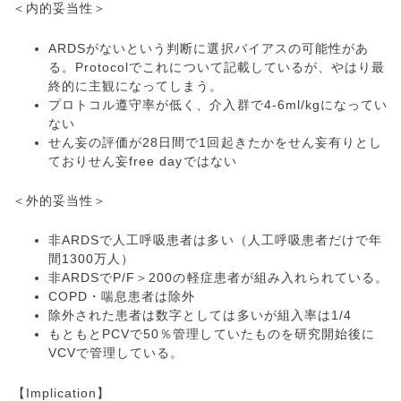
＜内的妥当性＞
ARDSがないという判断に選択バイアスの可能性があ
る。Protocolでこれについて記載しているが、やはり最
終的に主観になってしまう。
プロトコル遵守率が低く、介入群で4-6ml/kgになってい
ない
せん妄の評価が28日間で1回起きたかをせん妄有りとし
ておりせん妄free dayではない
＜外的妥当性＞
非ARDSで人工呼吸患者は多い（人工呼吸患者だけで年
間1300万人）
非ARDSでP/F＞200の軽症患者が組み入れられている。
COPD・喘息患者は除外
除外された患者は数字としては多いが組入率は1/4
もともとPCVで50％管理していたものを研究開始後に
VCVで管理している。
【Implication】