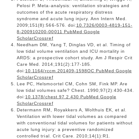
Pelosi P. Meta-analysis: ventilation strategies and
outcomes of the acute respiratory distress
syndrome and acute lung injury. Ann Intern Med.
2009;151(8):566-576. doi:
10.7326/0003-4819-151-
8-200910200-00011 PubMed Google
ScholarCrossref
Needham DM, Yang T, Dinglas VD, et al. Timing of
low tidal volume ventilation and ICU mortality in
ARDS: a prospective cohort study. Am J Respir Crit
Care Med. 2014;191(2):177-185.
doi:
10.1164/rccm.201409-1598OC PubMed Google
ScholarCrossref
Lee PC, Helsmoortel CM, Cohn SM, Fink MP. Are
low tidal volumes safe? Chest. 1990;97(2):430-434.
doi:
10.1378/chest.97.2.430 PubMed Google
ScholarCrossref
Determann RM, Royakkers A, Wolthuis EK, et al.
Ventilation with lower tidal volumes as compared
with conventional tidal volumes for patients without
acute lung injury: a preventive randomized
controlled trial. Crit Care. 2010;14(1):R1.