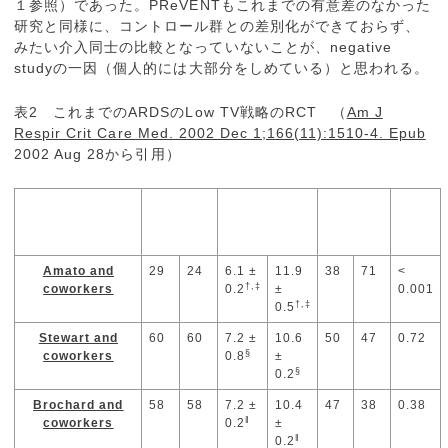
１参照）であった。PReVENTもこれまでの有意差のなかった
研究と同様に、コントロール群との差別化ができておらず、
みたい介入同士の比較となっていないことが、negative
studyの一因（個人的には大部分をしめている）と思われる。
表2 これまでのARDSのLow TV戦略のRCT （
Am J
Respir Crit Care Med. 2002 Dec 1;166(11):1510-4. Epub
2002 Aug 28から引用）
Number
Tidal Volume
Mortality
of
Rate
Patients
Amato and
29
24
6.1 ±
11.9
38
71
<
†,‡
coworkers
0.2
±
0.001
†,‡
NEJM 1998
0.5
Stewart and
60
60
7.2 ±
10.6
50
47
0.72
§
coworkers
0.8
±
§
NEJM 1998
0.2
Brochard and
58
58
7.2 ±
10.4
47
38
0.38
‖
coworkers
0.2
±
‖
AJRCCM 1998
0.2