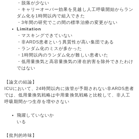
・脱落が少ない
・キャリーオーバー効果を見越し人工呼吸開始からラン
ダム化を1時間以内で組入できた
・3年間の研究でこの間の標準治療の変更がない
Limitation
・マスキングできていない
・非ARDS患者という異質性が高い集団である
・ランダム化のミスが多かった
・1時間以内のランダム化が難しい患者いた
・低用量換気と高容量換気の潜在的害を除外できたわけ
ではない
【論文の結論】
ICUにおいて、24時間以内に抜管が予期されない非ARDS患者
では、低用量換気戦略は中用量換気戦略と比較して、非人工
呼吸期間かつ生存を増やさない
飛躍していないか
いる
【批判的吟味】