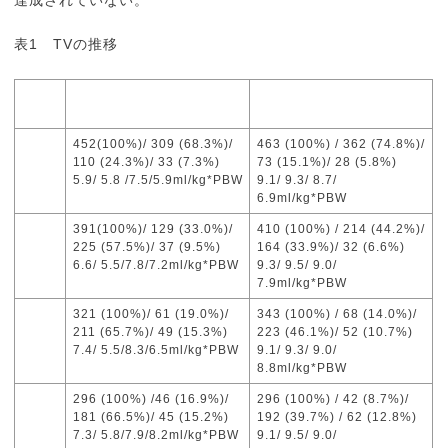
表1 TVの推移
Low TV (Total/ VCV/ PSV/
Intermediate TV (Total/
Other)
VCV/PSV/Other)
ラン
452(100%)/ 309 (68.3%)/
463 (100%) / 362 (74.8%)/
ダム
110 (24.3%)/ 33 (7.3%)
73 (15.1%)/ 28 (5.8%)
化直
5.9/ 5.8 /7.5/5.9ml/kg*PBW
9.1/ 9.3/ 8.7/
後
6.9ml/kg*PBW
Day1
391(100%)/ 129 (33.0%)/
410 (100%) / 214 (44.2%)/
225 (57.5%)/ 37 (9.5%)
164 (33.9%)/ 32 (6.6%)
6.6/ 5.5/7.8/7.2ml/kg*PBW
9.3/ 9.5/ 9.0/
7.9ml/kg*PBW
Day2
321 (100%)/ 61 (19.0%)/
343 (100%) / 68 (14.0%)/
211 (65.7%)/ 49 (15.3%)
223 (46.1%)/ 52 (10.7%)
7.4/ 5.5/8.3/6.5ml/kg*PBW
9.1/ 9.3/ 9.0/
8.8ml/kg*PBW
Day3
296 (100%) /46 (16.9%)/
296 (100%) / 42 (8.7%)/
181 (66.5%)/ 45 (15.2%)
192 (39.7%) / 62 (12.8%)
7.3/ 5.8/7.9/8.2ml/kg*PBW
9.1/ 9.5/ 9.0/