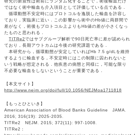
研究の新規性は術前にランダム化することで，術後輸血だけ
ではなく術中輸血も介入項目として評価している点である．
循環動態不安定時にはプロトコルを逸脱した輸血を許容し
ており，実臨床に近い．この影響から術中のHb値に両群間で
差がなく，術後もプロトコル上よりもHb値の差が小さくなっ
たものと思われる．
TITRe2
ではサブグループ解析で90日死亡率に差が認められ
ており，長期アウトカムは今後の研究課題である．
本研究から，循環動態が安定していればHb 7.5 g/dLを維持
するように輸血する，不安定時にはこの制限に囚われないと
いう戦略が想定される．他疾患の病態と同様に，可能な限り
不必要な輸血をしないということが重要である．
【本文サイト】
http://www.nejm.org/doi/full/10.1056/NEJMoa1711818
【もっとひといき】
American Association of Blood Banks Guideline JAMA.
2016; 316(19): 2025-2035.
TITRe2 NEJM. 2015; 372(11): 997-1008.
TITRe2：