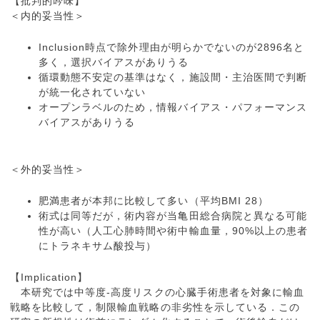
【批判的吟味】
＜内的妥当性＞
Inclusion時点で除外理由が明らかでないのが2896名と
多く，選択バイアスがありうる
循環動態不安定の基準はなく，施設間・主治医間で判断
が統一化されていない
オープンラベルのため，情報バイアス・パフォーマンス
バイアスがありうる
＜外的妥当性＞
肥満患者が本邦に比較して多い（平均BMI 28）
術式は同等だが，術内容が当亀田総合病院と異なる可能
性が高い（人工心肺時間や術中輸血量，90%以上の患者
にトラネキサム酸投与）
【Implication】
本研究では中等度-高度リスクの心臓手術患者を対象に輸血
戦略を比較して，制限輸血戦略の非劣性を示している．この