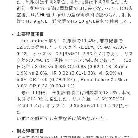
た．制限群は平均2単位，非制限群は平均3単位だった．
術前，術中のHb値は両群間でほぼ差がなかった．ICU入
室後より約Hb値 1 g/dLの差が両群間で認められ，制限
群でHb 9 g/dL，通常群でHb 10 g/dL前後で推移した．
主要評価項目
per-protocol解析 制限群で11.4%，非制限群で
12.5%に発生した．リスク差 -1.11%[ 95%CI -2.93-
0.72]，オッズ比 0.9[95%CI -2.93-0.72]であり，リス
ク差の95%CIは非劣性マージン3%以内であった．（28
日死亡：3.0％ vs 3.6% OR 0.85 (0.62-1.16, Stroke
1.9% vs 2.0%, HR 0.92 (0.61-1.38), MI 5.9% vs
5.9% OR 1.00 (0,79-1.27）, Renal failure 2.5% vs
3.0% OR 0.84 (0.60-1.19)
修正ITT解析 主要評価項目は制限群で12.3%，非制
限群で12.9%に発生した．リスク差 -0.6%[95%CI
-2.38-1.27]，オッズ比 0.95[95%CI 0.81-1/12]だっ
た．
いずれの解析でも有意な差は認めなかった．
副次評価項目
すべての副次評価項目で制限群と非制限群に有意な差は