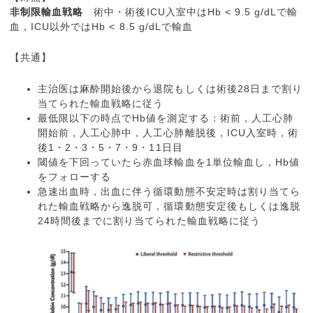
非制限輸血戦略
術中・術後ICU入室中はHb < 9.5 g/dLで輸
血，ICU以外ではHb < 8.5 g/dLで輸血
【共通】
主治医は麻酔開始後から退院もしくは術後28日まで割り
当てられた輸血戦略に従う
最低限以下の時点でHb値を測定する：術前，人工心肺
開始前，人工心肺中，人工心肺離脱後，ICU入室時，術
後1・2・3・5・7・9・11日目
閾値を下回っていたら赤血球輸血を1単位輸血し，Hb値
をフォローする
急速出血時，出血に伴う循環動態不安定時は割り当てら
れた輸血戦略から逸脱可，循環動態安定後もしくは逸脱
24時間後までに割り当てられた輸血戦略に従う