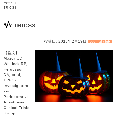
ホーム
TRICS3
TRICS3
投稿日:
2018年2月19日
Journal club
【論文】
Mazer CD,
Whitlock RP,
Fergusson
DA, et al;
TRICS
Investigators
and
Perioperative
Anesthesia
Clinical Trials
Group.