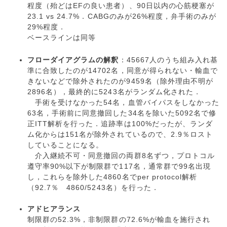
程度（殆どはEFの良い患者）、90日以内の心筋梗塞が
23.1 vs 24.7%．CABGのみが26%程度，弁手術のみが
29%程度．
ベースラインは同等
フローダイアグラムの解釈
：45667人のうち組み入れ基
準に合致したのが14702名，同意が得られない・輸血で
きないなどで除外されたのが9459名（除外理由不明が
2896名），最終的に5243名がランダム化された．
手術を受けなかった54名，血管バイパスをしなかった
63名，手術前に同意撤回した34名を除いた5092名で修
正ITT解析を行った．追跡率は100%だったが、ランダ
ム化からは151名が除外されているので、2.9％ロスト
していることになる。
介入継続不可・同意撤回の両群8名ずつ，プロトコル
遵守率90%以下が制限群で117名，通常群で99名出現
し，これらを除外した4860名でper protocol解析
（92.7％ 4860/5243名）を行った．
アドヒアランス
制限群の52.3%，非制限群の72.6%が輸血を施行され