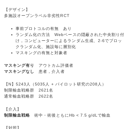
【デザイン】
多施設オープンラベル非劣性RCT
事前プロトコルの有無 あり
ランダム化の方法 Webベースの隠蔽された中央割り付
け，コンピューターによるランダム生成、2-6でブロッ
クランダム化、施設毎に層別化
マスキングの有無と対象者
マスキング有り
アウトカム評価者
マスキングなし
患者，介入者
【N】5243人（5035人 + パイロット研究の208人）
制限輸血戦略群 2621名
通常輸血戦略群 2622名
【介入】
制限輸血戦略
術中・術後ともにHb < 7.5 g/dLで輸血
【対照】