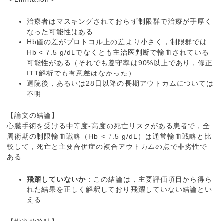
治療者はマスキングされておらず制限群で治療が手厚く
なった可能性はある
Hb値の差がプロトコル上の差より小さく，制限群では
Hb < 7.5 g/dLでなくとも主治医判断で輸血されている
可能性がある（それでも遵守率は90%以上であり，修正
ITT解析でも有意差はなかった）
退院後，あるいは28日以降の長期アウトカムについては
不明
【論文の結論】
心臓手術を受ける中等度-高度の死亡リスクがある患者で，全
周術期の制限輸血戦略（Hb < 7.5 g/dL）は通常輸血戦略と比
較して，死亡と主要合併症の複合アウトカムの点で非劣性で
ある
飛躍していないか
：この結論は，主要評価項目から得ら
れた結果を正しく解釈しており飛躍していない結論とい
える