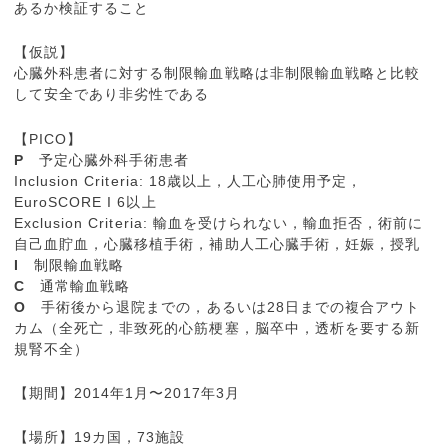
あるか検証すること
【仮説】
心臓外科患者に対する制限輸血戦略は非制限輸血戦略と比較
して安全であり非劣性である
【PICO】
P
予定心臓外科手術患者
Inclusion Criteria: 18歳以上，人工心肺使用予定，
EuroSCORE I 6以上
Exclusion Criteria: 輸血を受けられない，輸血拒否，術前に
自己血貯血，心臓移植手術，補助人工心臓手術，妊娠，授乳
I
制限輸血戦略
C
通常輸血戦略
O
手術後から退院までの，あるいは28日までの複合アウト
カム（全死亡，非致死的心筋梗塞，脳卒中，透析を要する新
規腎不全）
【期間】2014年1月〜2017年3月
【場所】19カ国，73施設