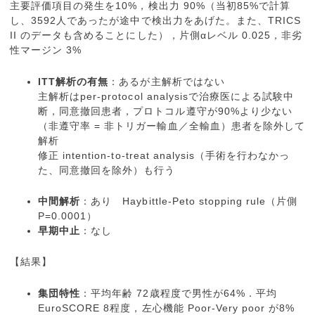
主要評価項目の発生を10%，検出力 90%（当初85%で計算
し、3592人であったが途中で検出力をあげた。また、TRICS
II のデータも含めることにした），片側αレベル 0.025，非劣
性マージン 3%
ITT解析の有無
：あるが主解析ではない
主解析はper-protocol analysisで治療医による試験中
断，同意撤回患者，プロトコル遵守が90%より少ない
（非遵守率 = 非トリガー輸血／全輸血）患者を除外して
解析
修正 intention-to-treat analysis（手術を行わなかっ
た、同意撤回を除外）も行う
中間解析
：あり Haybittle-Peto stopping rule（片側
P=0.0001）
早期中止
：なし
【結果】
集団特性
：平均年齢 72歳程度で男性が64%．平均
EuroSCORE 8程度，左心機能 Poor-Very poor が8%