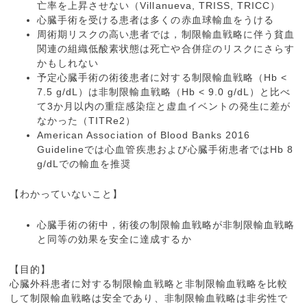
亡率を上昇させない（Villanueva, TRISS, TRICC）
心臓手術を受ける患者は多くの赤血球輸血をうける
周術期リスクの高い患者では，制限輸血戦略に伴う貧血
関連の組織低酸素状態は死亡や合併症のリスクにさらす
かもしれない
予定心臓手術の術後患者に対する制限輸血戦略（Hb <
7.5 g/dL）は非制限輸血戦略（Hb < 9.0 g/dL）と比べ
て3か月以内の重症感染症と虚血イベントの発生に差が
なかった（TITRe2）
American Association of Blood Banks 2016
Guidelineでは心血管疾患および心臓手術患者ではHb 8
g/dLでの輸血を推奨
【わかっていないこと】
心臓手術の術中，術後の制限輸血戦略が非制限輸血戦略
と同等の効果を安全に達成するか
【目的】
心臓外科患者に対する制限輸血戦略と非制限輸血戦略を比較
して制限輸血戦略は安全であり、非制限輸血戦略は非劣性で