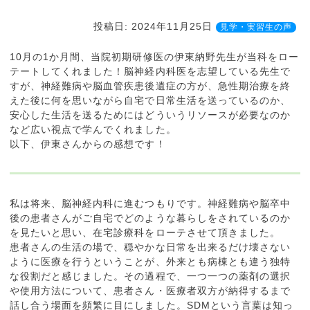
投稿日: 2024年11月25日
見学・実習生の声
10月の1か月間、当院初期研修医の伊東納野先生が当科をロー
テートしてくれました！脳神経内科医を志望している先生で
すが、神経難病や脳血管疾患後遺症の方が、急性期治療を終
えた後に何を思いながら自宅で日常生活を送っているのか、
安心した生活を送るためにはどういうリソースが必要なのか
など広い視点で学んでくれました。
以下、伊東さんからの感想です！
私は将来、脳神経内科に進むつもりです。神経難病や脳卒中
後の患者さんがご自宅でどのような暮らしをされているのか
を見たいと思い、在宅診療科をローテさせて頂きました。
患者さんの生活の場で、穏やかな日常を出来るだけ壊さない
ように医療を行うということが、外来とも病棟とも違う独特
な役割だと感じました。その過程で、一つ一つの薬剤の選択
や使用方法について、患者さん・医療者双方が納得するまで
話し合う場面を頻繁に目にしました。SDMという言葉は知っ