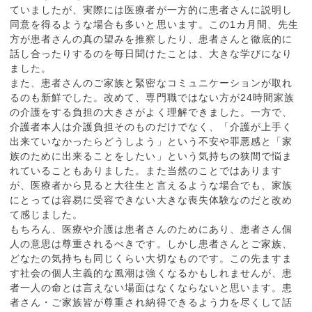
ていましたが、実際には医療者が一方的に患者さんに説明し
同意を得るような場合も多いと思います。この1カ月間、先生
方が患者さんの真の望みを推察したり、患者さんと徹底的に
話し合ったりするのを毎日聞けたことは、大きな学びになり
ました。
また、患者さんのご家族と緊密なコミュニケーションが取れ
るのも新鮮でした。改めて、専門職ではない方が24時間家族
の介護をする負担の大きさがよく理解できました。一方で、
介護者本人は介護負担そのものだけでなく、「介護が上手く
出来ていなかったらどうしよう」という不安や罪悪感と「家
族のために出来ることをしたい」という気持ちの狭間で悩ま
れていることもありました。また当然のことではあります
が、医療者から見ると大往生と言えるような場合でも、家族
にとっては容易に受容できない大きな喪失体験なのだと改め
て感じました。
もちろん、医療や介護は患者さんのためにあり、患者さん個
人の意思は尊重されるべきです。しかし患者さんとご家族、
どなたの気持ちも同じくらい大切なものです。この先ますま
す社会の個人主義的な風潮は強くなるかもしれませんが、患
者一人の命とは言えない場面はなくならないと思います。患
者さん・ご家族皆が尊重され納得できるよう力を尽くして話