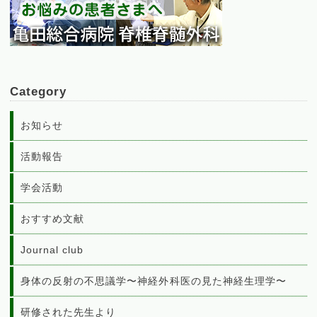
Category
お知らせ
活動報告
学会活動
おすすめ文献
Journal club
身体の反射の不思議学〜神経外科医の見た神経生理学〜
研修された先生より