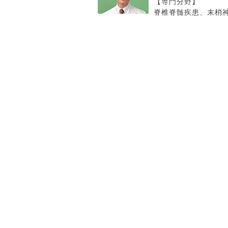
【専門分野】
脊椎脊髄疾患、末梢