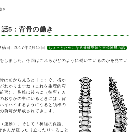
働き
話5：背骨の働き
投稿日:
2017年2月13日
ちょっとためになる脊椎脊髄と末梢神経の話
をしました。今回はこれらがどのように働いているのかを見てい
骨は前から見るとまっすぐ、横か
がわかりますね（これを生理的弯
前弯）、胸椎は後ろに（後弯）カ
のおなかの中にいるときには，背
ハイハイするようになると頚椎の
の前弯が形成されてきます。
（運動）」そして「神経の保護」
皆さんが座ったり立ったりすること