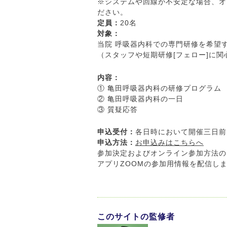
※システムや回線が不安定な場合、オ
ださい。
定員：
20名
対象：
当院 呼吸器内科での専門研修を希望
（スタッフや短期研修[フェロー]に
内容：
① 亀田呼吸器内科の研修プログラム 
② 亀田呼吸器内科の一日 
③ 質疑応答
申込受付：
各日時において開催三日前
申込方法：
お申込みはこちらへ
参加決定およびオンライン参加方法の
アプリZOOMの参加用情報を配信し
このサイトの監修者