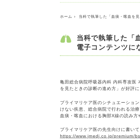
ホーム
当科で執筆した「血痰・喀血を見
当科で執筆した「
電子コンテンツに
亀田総合病院呼吸器内科 内科専攻医
を見たときの診断の進め方」が好評に
プライマリケア医のシチュエーション
けない疾患、総合病院で行われる治療
血痰・喀血における胸部X線の読み方
プライマリケア医の先生向けに書いて
https://www.jmedj.co.jp/premium/b