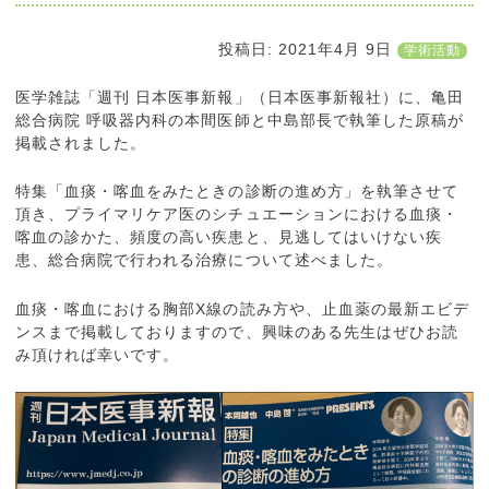
投稿日:
2021年4月 9日
学術活動
医学雑誌「週刊 日本医事新報」（日本医事新報社）に、亀田
総合病院 呼吸器内科の本間医師と中島部長で執筆した原稿が
掲載されました。
特集「血痰・喀血をみたときの診断の進め方」を執筆させて
頂き、プライマリケア医のシチュエーションにおける血痰・
喀血の診かた、頻度の高い疾患と、見逃してはいけない疾
患、総合病院で行われる治療について述べました。
血痰・喀血における胸部X線の読み方や、止血薬の最新エビデ
ンスまで掲載しておりますので、興味のある先生はぜひお読
み頂ければ幸いです。