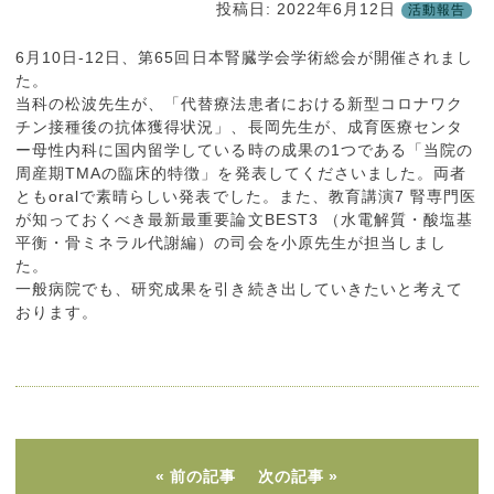
投稿日:
2022年6月12日
活動報告
6月10日-12日、第65回日本腎臓学会学術総会が開催されまし
た。
当科の松波先生が、「代替療法患者における新型コロナワク
チン接種後の抗体獲得状況」、長岡先生が、成育医療センタ
ー母性内科に国内留学している時の成果の1つである「当院の
周産期TMAの臨床的特徴」を発表してくださいました。両者
ともoralで素晴らしい発表でした。また、教育講演7 腎専門医
が知っておくべき最新最重要論文BEST3 （水電解質・酸塩基
平衡・骨ミネラル代謝編）の司会を小原先生が担当しまし
た。
一般病院でも、研究成果を引き続き出していきたいと考えて
おります。
前の記事
次の記事