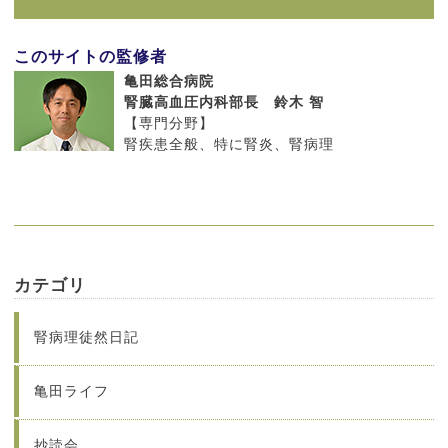
このサイトの監修者
亀田総合病院
腎臓高血圧内科部長 鈴木 智
【専門分野】
腎疾患全般、特に腎炎、腎病理
カテゴリ
腎病理徒然日記
亀田ライフ
抄読会