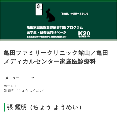
亀田ファミリークリニック館山／亀田
メディカルセンター家庭医診療科
ホーム
張 耀明（ちょう ようめい）
張 耀明（ちょう ようめい）