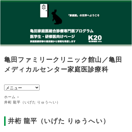
亀田ファミリークリニック館山／亀田
メディカルセンター家庭医診療科
ホーム
井桁 龍平（いげた りゅうへい）
井桁 龍平（いげた りゅうへい）