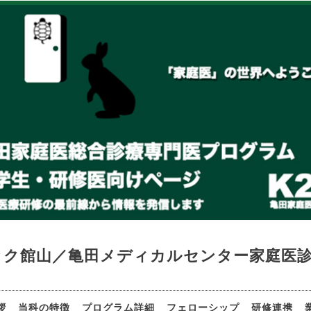
ック館山／亀田メディカルセンター家庭医
拶
当科の特徴
プログラム詳細
フェローシップ
研修連携