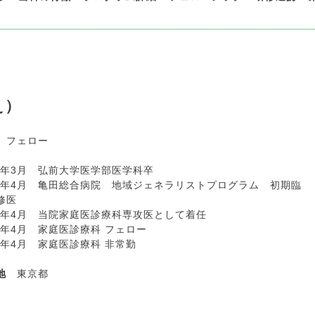
え）
フェロー
19年3月 弘前大学医学部医学科卒
19年4月 亀田総合病院 地域ジェネラリストプログラム 初期臨
修医
21年4月 当院家庭医診療科専攻医として着任
24年4月 家庭医診療科 フェロー
26年4月 家庭医診療科 非常勤
身地
東京都