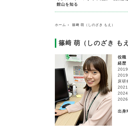
館山を知る
ホーム
篠﨑 萌（しのざき もえ）
篠﨑 萌（しのざき も
役職
経歴
20
20
床研
20
20
20
出