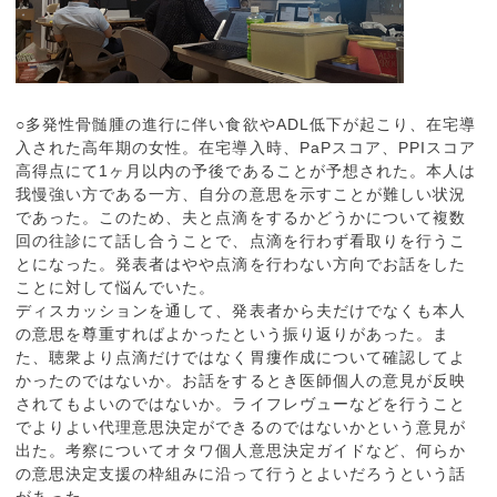
○多発性骨髄腫の進行に伴い食欲やADL低下が起こり、在宅導
入された高年期の女性。在宅導入時、PaPスコア、PPIスコア
高得点にて1ヶ月以内の予後であることが予想された。本人は
我慢強い方である一方、自分の意思を示すことが難しい状況
であった。このため、夫と点滴をするかどうかについて複数
回の往診にて話し合うことで、点滴を行わず看取りを行うこ
とになった。発表者はやや点滴を行わない方向でお話をした
ことに対して悩んでいた。
ディスカッションを通して、発表者から夫だけでなくも本人
の意思を尊重すればよかったという振り返りがあった。ま
た、聴衆より点滴だけではなく胃瘻作成について確認してよ
かったのではないか。お話をするとき医師個人の意見が反映
されてもよいのではないか。ライフレヴューなどを行うこと
でよりよい代理意思決定ができるのではないかという意見が
出た。考察についてオタワ個人意思決定ガイドなど、何らか
の意思決定支援の枠組みに沿って行うとよいだろうという話
があった。