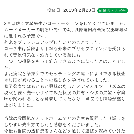
投稿日:
2019年2月28日
研修医・実習生
2月は佐々太希先生がローテーションをしてくださいました。
ムードメーカーの明るい先生で4月以降亀田総合病院泌尿器科
に進まれる予定です。
外来をブラッシュアップしたいとのことでした。
ローテ中は普段より丁寧な外来のプリセプティングを受けら
れて普段何気なく処方している薬にも
一つ一つ根拠をもって処方できるようになったとのことでし
た。
また病院と診療所でのセッティングの違いによりできる検査
や対応が異なることへの難しさを学ばれていました。
修了発表ではもともと興味のあったメディカルツーリズムの
現状と佐々先生がタイでみた状況の共有・今後の展望・家庭
医が関われることを発表してくださり、当院でも議論が盛り
上がりました。
当院の雰囲気がアットホームでどの先生も質問したり話しを
しやすい先生方でしたと感想をくださいました。
今後も当院の透析患者さんなどを通じて連携を深めていけた