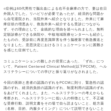
○症例は60代男性で脳出血による右不全麻痺の方で、妻は在日
外国人でした。リハビリが必要であったが、経済的な問題か
ら自宅退院され、当院外来へ紹介となりました。外来にて麻
痺症状の増悪あり、救急外来へ紹介するも受診につながら
ず、その理由として、金銭的な理由を述べられました。無料
定額診療ができる病院や、中核地域医療センターへも紹介し
たものの、受診前に再度意識障害を伴う脳梗塞で救急搬送と
なりました。意思決定におけるコミュニケーションに困難さ
を感じた症例でした。
コミュニケーションの難しさの背景にあった、「ずれ」につ
いて、Patient Centered Clinical Method(以下PCCM)、ヘル
スリテラシーについての学びと振り返りがなされました。
今回の医師と患者の認識のずれをPCCMに則り、緊急性の認
識のずれ、経済的負担の認識のずれ、制度利用の認識のずれ
をあげてくれました。また、ヘルスリテラシーの考えからも
考察され、ヘルスリテラシーに低い人の特徴として、不正確
な受療行動、説明文書をその場で自ら読まないこと、処方薬
（名称、目的、内服タイミング）について説明できないこと