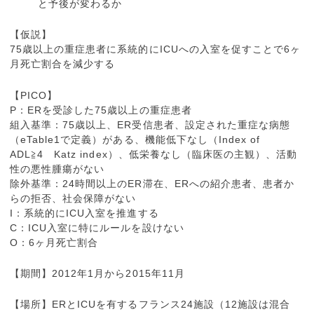
と予後が変わるか
【仮説】
75歳以上の重症患者に系統的にICUへの入室を促すことで6ヶ
月死亡割合を減少する
【PICO】
P：ERを受診した75歳以上の重症患者
組入基準：75歳以上、ER受信患者、設定された重症な病態
（eTable1で定義）がある、機能低下なし（Index of
ADL≧4 Katz index）、低栄養なし（臨床医の主観）、活動
性の悪性腫瘍がない
除外基準：24時間以上のER滞在、ERへの紹介患者、患者か
らの拒否、社会保障がない
I：系統的にICU入室を推進する
C：ICU入室に特にルールを設けない
O：6ヶ月死亡割合
【期間】2012年1月から2015年11月
【場所】ERとICUを有するフランス24施設（12施設は混合