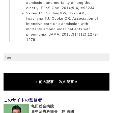
admission and mortality among the
elderly. PLoS One. 2014;9(4):e93234.
Valley TS, SjodingMW, Ryan AM,
Iwashyna TJ, Cooke CR. Association of
intensive care unit admission with
mortality among older patients with
pneumonia. JAMA. 2015;314(12):1272-
1279.
Tag：
前の記事
次の記事
このサイトの監修者
亀田総合病院
集中治療科部長 林 淑朗