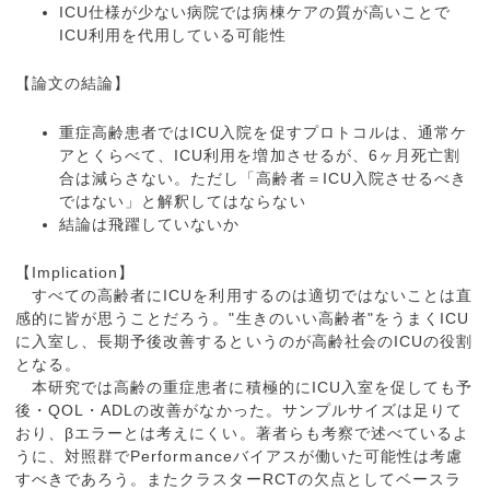
ICU仕様が少ない病院では病棟ケアの質が高いことで
ICU利用を代用している可能性
【論文の結論】
重症高齢患者ではICU入院を促すプロトコルは、通常ケ
アとくらべて、ICU利用を増加させるが、6ヶ月死亡割
合は減らさない。ただし「高齢者＝ICU入院させるべき
ではない」と解釈してはならない
結論は飛躍していないか
【Implication】
すべての高齢者にICUを利用するのは適切ではないことは直
感的に皆が思うことだろう。"生きのいい高齢者"をうまくICU
に入室し、長期予後改善するというのが高齢社会のICUの役割
となる。
本研究では高齢の重症患者に積極的にICU入室を促しても予
後・QOL・ADLの改善がなかった。サンプルサイズは足りて
おり、βエラーとは考えにくい。著者らも考察で述べているよ
うに、対照群でPerformanceバイアスが働いた可能性は考慮
すべきであろう。またクラスターRCTの欠点としてベースラ