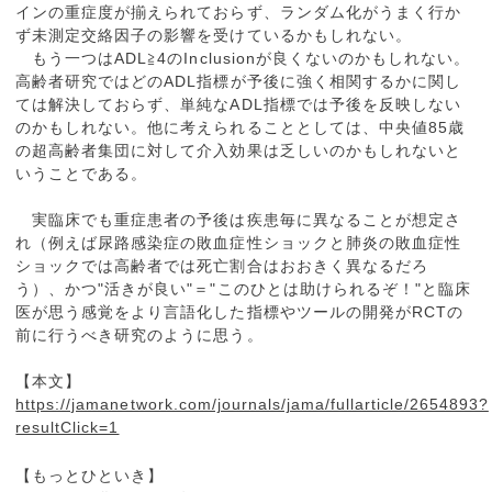
インの重症度が揃えられておらず、ランダム化がうまく行か
ず未測定交絡因子の影響を受けているかもしれない。
もう一つはADL≧4のInclusionが良くないのかもしれない。
高齢者研究ではどのADL指標が予後に強く相関するかに関し
ては解決しておらず、単純なADL指標では予後を反映しない
のかもしれない。他に考えられることとしては、中央値85歳
の超高齢者集団に対して介入効果は乏しいのかもしれないと
いうことである。
実臨床でも重症患者の予後は疾患毎に異なることが想定さ
れ（例えば尿路感染症の敗血症性ショックと肺炎の敗血症性
ショックでは高齢者では死亡割合はおおきく異なるだろ
う）、かつ"活きが良い"＝"このひとは助けられるぞ！"と臨床
医が思う感覚をより言語化した指標やツールの開発がRCTの
前に行うべき研究のように思う。
【本文】
https://jamanetwork.com/journals/jama/fullarticle/2654893?
resultClick=1
【もっとひといき】