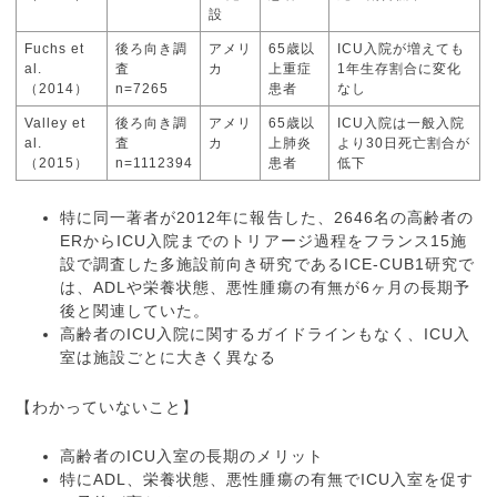
設
Fuchs et
後ろ向き調
アメリ
65歳以
ICU入院が増えても
al.
査
カ
上重症
1年生存割合に変化
（2014）
n=7265
患者
なし
Valley et
後ろ向き調
アメリ
65歳以
ICU入院は一般入院
al.
査
カ
上肺炎
より30日死亡割合が
（2015）
n=1112394
患者
低下
特に同一著者が2012年に報告した、2646名の高齢者の
ERからICU入院までのトリアージ過程をフランス15施
設で調査した多施設前向き研究であるICE-CUB1研究で
は、ADLや栄養状態、悪性腫瘍の有無が6ヶ月の長期予
後と関連していた。
高齢者のICU入院に関するガイドラインもなく、ICU入
室は施設ごとに大きく異なる
【わかっていないこと】
高齢者のICU入室の長期のメリット
特にADL、栄養状態、悪性腫瘍の有無でICU入室を促す