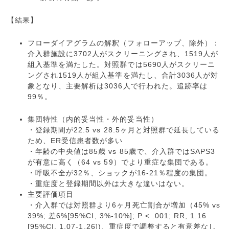
【結果】
フローダイアグラムの解釈（フォローアップ、除外）：
介入群施設に3702人がスクリーニングされ、1519人が
組入基準を満たした。対照群では5690人がスクリーニ
ングされ1519人が組入基準を満たし、合計3036人が対
象となり、主要解析は3036人で行われた。追跡率は
99％。
集団特性（内的妥当性・外的妥当性）
・登録期間が22.5 vs 28.5ヶ月と対照群で延長している
ため、ER受信患者数が多い
・年齢の中央値は85歳 vs 85歳で、介入群ではSAPS3
が有意に高く（64 vs 59）でより重症な集団である。
・呼吸不全が32％、ショックが16-21％程度の集団。
・重症度と登録期間以外は大きな違いはない。
主要評価項目
・介入群では対照群より6ヶ月死亡割合が増加（45% vs
39%; 差6%[95%CI, 3%-10%]; P < .001; RR, 1.16
[95%CI, 1.07-1.26])、重症度で調整すると有意差なし