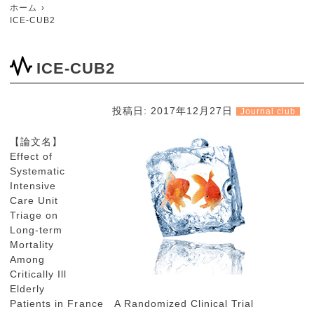
ホーム
ICE-CUB2
ICE-CUB2
投稿日:
2017年12月27日
Journal club
【論文名】
Effect of
Systematic
Intensive
Care Unit
Triage on
Long-term
Mortality
Among
Critically Ill
Elderly
Patients in France A Randomized Clinical Trial