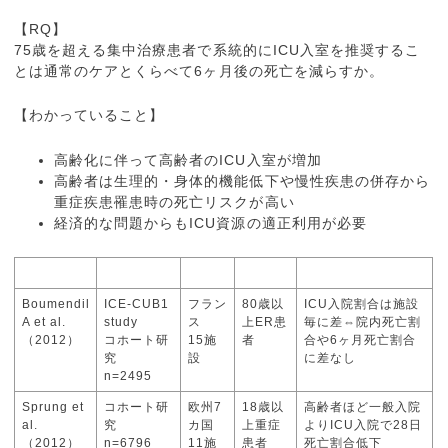
【RQ】
75歳を超える集中治療患者で系統的にICU入室を推奨するこ
とは通常のケアとくらべて6ヶ月後の死亡を減らすか。
【わかっていること】
高齢化に伴って高齢者のICU入室が増加
高齢者は生理的・身体的機能低下や慢性疾患の併存から
重症疾患罹患時の死亡リスクが高い
経済的な問題からもICU資源の適正利用が必要
著者（年）
デザイン,n
国
対象
結果
Boumendil
ICE‐CUB1
フラン
80歳以
ICU入院割合は施設
A et al.
study
ス
上ER患
毎に差⇔院内死亡割
（2012）
コホート研
15施
者
合や6ヶ月死亡割合
究
設
に差なし
n=2495
Sprung et
コホート研
欧州7
18歳以
高齢者ほど一般入院
al.
究
カ国
上重症
よりICU入院で28日
（2012）
n=6796
11施
患者
死亡割合低下