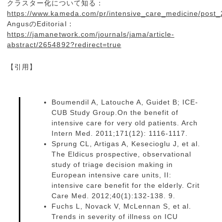
クラスター化について知る：
https://www.kameda.com/pr/intensive_care_medicine/post_
AngusのEditorial：
https://jamanetwork.com/journals/jama/article-
abstract/2654892?redirect=true
【引用】
Boumendil A, Latouche A, Guidet B; ICE-
CUB Study Group.On the benefit of
intensive care for very old patients. Arch
Intern Med. 2011;171(12): 1116-1117.
Sprung CL, Artigas A, Kesecioglu J, et al.
The Eldicus prospective, observational
study of triage decision making in
European intensive care units, II:
intensive care benefit for the elderly. Crit
Care Med. 2012;40(1):132-138. 9.
Fuchs L, Novack V, McLennan S, et al.
Trends in severity of illness on ICU