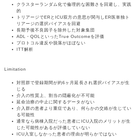
クラスターランダム化で倫理的な困難さを回避し、実践
的
トリアージでERとICU双方の意思が関与しER医単独ト
リアージの選択バイアスを回避
長期予後不良因子を除外した対象集団
ADL・QOLといったTrue Outcomeを評価
プロトコル違反や脱落がほぼない
ITT解析
Limitation
対照群で登録期間が約6ヶ月延長され選択バイアスが生
じる
介入の性質上、割当の隠蔽化が不可能
延命治療の中止に関するデータがない
介入群の患者より重症であり、何らかの交絡が生じてい
る可能性
通常なら病棟入院だった患者にICU入院のメリットが生
じた可能性があるが評価していない
ICU入室しなかった患者の理由が明らかではない