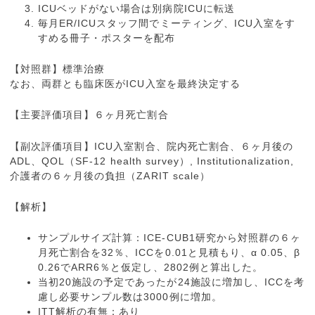
ICUベッドがない場合は別病院ICUに転送
毎月ER/ICUスタッフ間でミーティング、ICU入室をす
すめる冊子・ポスターを配布
【対照群】標準治療
なお、両群とも臨床医がICU入室を最終決定する
【主要評価項目】６ヶ月死亡割合
【副次評価項目】ICU入室割合、院内死亡割合、６ヶ月後の
ADL、QOL（SF-12 health survey）, Institutionalization,
介護者の６ヶ月後の負担（ZARIT scale）
【解析】
サンプルサイズ計算：ICE-CUB1研究から対照群の６ヶ
月死亡割合を32％、ICCを0.01と見積もり、α 0.05、β
0.26でARR6％と仮定し、2802例と算出した。
当初20施設の予定であったが24施設に増加し、ICCを考
慮し必要サンプル数は3000例に増加。
ITT解析の有無：あり