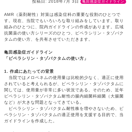
投稿日:
2018年7月 3日
亀田感染症ガイドライン
AMR（薬剤耐性）対策は感染症科の重要な役割のひとつで
す。現在、当院でもいろいろな取り組みをしています。取り
組みのひとつに、院内ガイドラインの作成があります。広域
抗菌薬の使い方シリーズのひとつ、ピペラシリン・タゾバク
タムの使い方、を共有させていただきます。
亀田感染症ガイドライン
「ピペラシリン・タゾバクタムの使い方」
1. 作成にあたっての背景
当院ではメロペネムの使用量は比較的少なく、適正に使用
されていると考えられるが、ピペラシリン・タゾバクタムに
関しては、使用量が非常に多い状況である。そのため、近年
ピペラシリン・タゾバクタム耐性の腸内細菌科細菌（大腸菌
など）が大きな問題となってきている。
ピペラシリン・タゾバクタム耐性株を増やさないため、ピ
ペラシリン・タゾバクタムの適正使用を支援する目的で、当
ガイドラインを作成した。