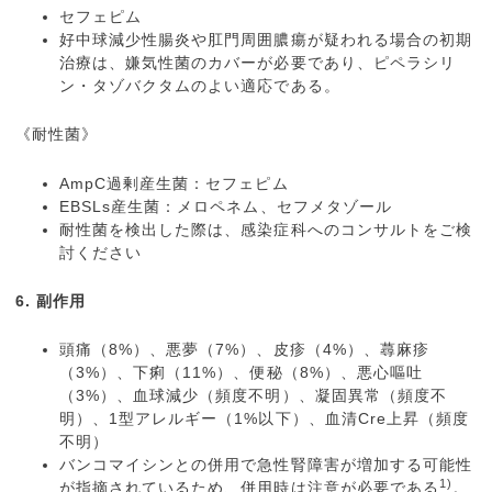
セフェピム
好中球減少性腸炎や肛門周囲膿瘍が疑われる場合の初期
治療は、嫌気性菌のカバーが必要であり、ピペラシリ
ン・タゾバクタムのよい適応である。
《耐性菌》
AmpC過剰産生菌：セフェピム
EBSLs産生菌：メロペネム、セフメタゾール
耐性菌を検出した際は、感染症科へのコンサルトをご検
討ください
6. 副作用
頭痛（8%）、悪夢（7%）、皮疹（4%）、蕁麻疹
（3%）、下痢（11%）、便秘（8%）、悪心嘔吐
（3%）、血球減少（頻度不明）、凝固異常（頻度不
明）、1型アレルギー（1%以下）、血清Cre上昇（頻度
不明）
バンコマイシンとの併用で急性腎障害が増加する可能性
1)
が指摘されているため、併用時は注意が必要である
。