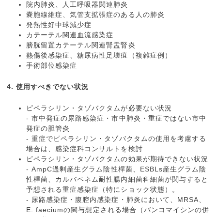
院内肺炎、人工呼吸器関連肺炎
嚢胞線維症、気管支拡張症のある人の肺炎
発熱性好中球減少症
カテーテル関連血流感染症
膀胱留置カテーテル関連腎盂腎炎
熱傷後感染症、糖尿病性足壊疽（複雑症例）
手術部位感染症
4. 使用すべきでない状況
ピペラシリン・タゾバクタムが必要ない状況
- 市中発症の尿路感染症・市中肺炎・重症ではない市中
発症の胆管炎
- 重症でピペラシリン・タゾバクタムの使用を考慮する
場合は、感染症科コンサルトを検討
ピペラシリン・タゾバクタムの効果が期待できない状況
- AmpC過剰産生グラム陰性桿菌、ESBLs産生グラム陰
性桿菌、カルバペネム耐性腸内細菌科細菌が関与すると
予想される重症感染症（特にショック状態）。
- 尿路感染症・腹腔内感染症・肺炎において、MRSA、
E. faeciumの関与想定される場合（バンコマイシンの併