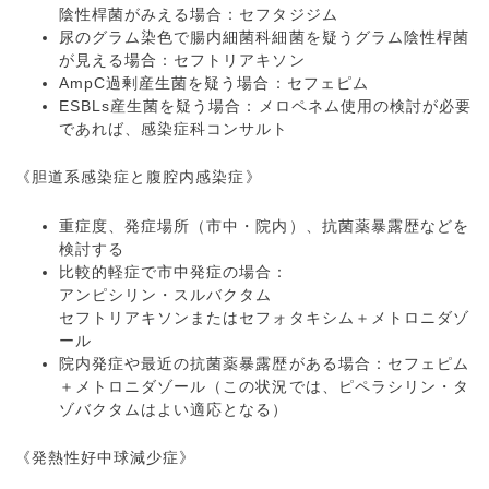
陰性桿菌がみえる場合：セフタジジム
尿のグラム染色で腸内細菌科細菌を疑うグラム陰性桿菌
が見える場合：セフトリアキソン
AmpC過剰産生菌を疑う場合：セフェピム
ESBLs産生菌を疑う場合：メロペネム使用の検討が必要
であれば、感染症科コンサルト
《胆道系感染症と腹腔内感染症》
重症度、発症場所（市中・院内）、抗菌薬暴露歴などを
検討する
比較的軽症で市中発症の場合：
アンピシリン・スルバクタム
セフトリアキソンまたはセフォタキシム＋メトロニダゾ
ール
院内発症や最近の抗菌薬暴露歴がある場合：セフェピム
＋メトロニダゾール（この状況では、ピペラシリン・タ
ゾバクタムはよい適応となる）
《発熱性好中球減少症》