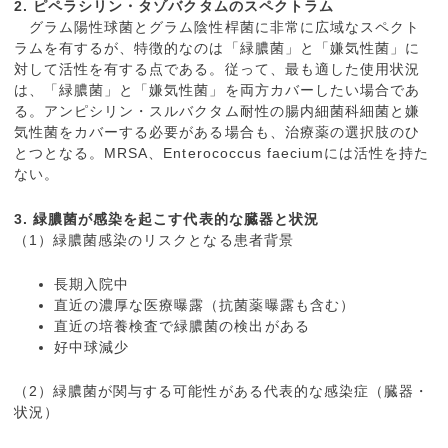
2. ピペラシリン・タゾバクタムのスペクトラム
グラム陽性球菌とグラム陰性桿菌に非常に広域なスペクト
ラムを有するが、特徴的なのは「緑膿菌」と「嫌気性菌」に
対して活性を有する点である。従って、最も適した使用状況
は、「緑膿菌」と「嫌気性菌」を両方カバーしたい場合であ
る。アンピシリン・スルバクタム耐性の腸内細菌科細菌と嫌
気性菌をカバーする必要がある場合も、治療薬の選択肢のひ
とつとなる。MRSA、Enterococcus faeciumには活性を持た
ない。
3. 緑膿菌が感染を起こす代表的な臓器と状況
（1）緑膿菌感染のリスクとなる患者背景
長期入院中
直近の濃厚な医療曝露（抗菌薬曝露も含む）
直近の培養検査で緑膿菌の検出がある
好中球減少
（2）緑膿菌が関与する可能性がある代表的な感染症（臓器・
状況）