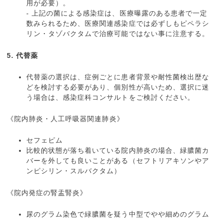
用が必要）。
- 上記の菌による感染症は、医療曝露のある患者で一定
数みられるため、医療関連感染症では必ずしもピペラシ
リン・タゾバクタムで治療可能ではない事に注意する。
5. 代替薬
代替薬の選択は、症例ごとに患者背景や耐性菌検出歴な
どを検討する必要があり、個別性が高いため、選択に迷
う場合は、感染症科コンサルトをご検討ください。
《院内肺炎・人工呼吸器関連肺炎》
セフェピム
比較的状態が落ち着いている院内肺炎の場合、緑膿菌カ
バーを外しても良いことがある（セフトリアキソンやア
ンピシリン・スルバクタム）
《院内発症の腎盂腎炎》
尿のグラム染色で緑膿菌を疑う中型でやや細めのグラム