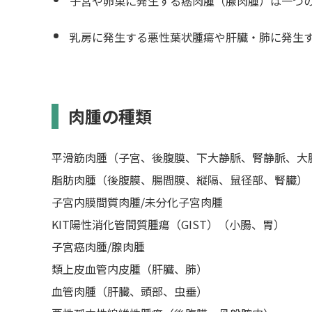
子宮や卵巣に発生する癌肉腫（腺肉腫）は一つ
乳房に発生する悪性葉状腫瘍や肝臓・肺に発生
肉腫の種類
平滑筋肉腫（子宮、後腹膜、下大静脈、腎静脈、大
脂肪肉腫（後腹膜、腸間膜、縦隔、鼠径部、腎臓）
子宮内膜間質肉腫/未分化子宮肉腫
KIT陽性消化管間質腫瘍（GIST）（小腸、胃）
子宮癌肉腫/腺肉腫
類上皮血管内皮腫（肝臓、肺）
血管肉腫（肝臓、頭部、虫垂）