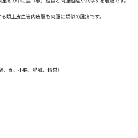
の腫瘍の中に癌（腺）組織と肉腫組織が共存する腫瘍です。
する類上皮血管内皮腫も肉腫に類似の腫瘍です。
腿、胃、小腸、膵臓、精巣）