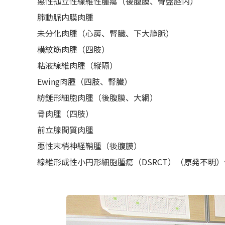
悪性孤立性線維性腫瘍（後腹膜、骨盤腔内）
肺動脈内膜肉腫
未分化肉腫（心房、腎臓、下大静脈）
横紋筋肉腫（四肢）
粘液線維肉腫（縦隔）
Ewing肉腫（四肢、腎臓）
紡錘形細胞肉腫（後腹膜、大網）
骨肉腫（四肢）
前立腺間質肉腫
悪性末梢神経鞘腫（後腹膜）
線維形成性小円形細胞腫瘍（DSRCT）（原発不明）