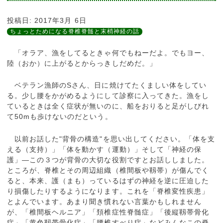
投稿日:
2017年3月 6日
ちょっとためになる脊椎脊髄と末梢神経の話
「オラア、漁をしてるときゃ何でもねーだよ。でもヨー、
陸（おか）に上がるとからっきしだめだ。」
ベテラン漁師のSさん、日に焼けてたくましい体をしてい
る。少し腰をかがめるようにして診察に入ってきた。漁をし
ているときは全く症状が無いのに、船をおりると足がしびれ
て50mも歩けないのだという。
以前お話した"背骨の構造"を思い出してください。「体を支
える（支持）」「体を動かす（運動）」そして「神経の保
護」―この３つが背骨の大切な役割ですとお話ししました。
ところが、脊椎とその周辺組織（椎間板や靱帯）が傷んでく
ると、本来、護（まも）っているはずの神経を逆に圧迫した
り損傷したりするようになります。これを「脊椎変性疾患」
とよんでいます。あまり聞き慣れない言葉かもしれません
が、「椎間板ヘルニア」「頚椎症性脊髄症」「後縦靱帯骨化
症」「黄色靱帯骨化症」「腰椎すべり症」などみんなこの脊