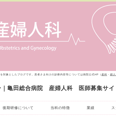
者を対象としたブログです。患者さま向けの診療内容等については病院公式HP（
産科
・
婦人
ー｜亀田総合病院 産婦人科 医師募集サイ
後期研修について
当科の特徴
業績
ス