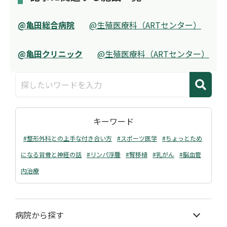
@亀田総合病院
@生殖医療科（ARTセンター）
@亀田クリニック
@生殖医療科（ARTセンター）
キーワード
#整形外科との上手な付き合い方
#スポーツ医学
#ちょっとため
になる背骨と神経の話
#リンパ浮腫
#腎移植
#乳がん
#脳血管
内治療
病院から探す